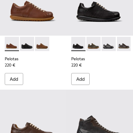
Pelotas - 17408-125 - Brown Leather Shoes for Men.
Pelotas - 17408-126 - Black Vegetable-Tanned Leathe
Pelotas - 17408-124
Pelotas - 16002-317 - Black 
Pelotas - 16002-358 
Pelotas - 1600
Pelotas
Pelotas
Pelotas
220 €
220 €
Add
Add