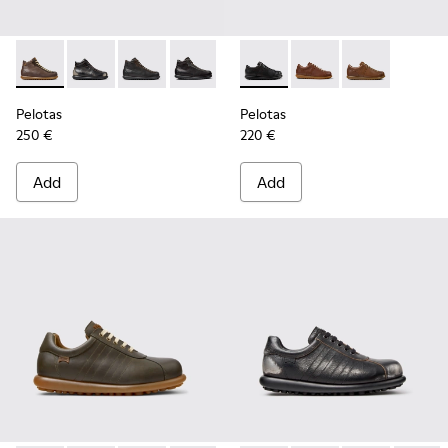
Pelotas - 33766-126 - Brown Leather Ankle Boots for Men.
Pelotas - 33766-128 - Gray Leather Ankle Boots for 
Pelotas - 33766-125 - Black Vegetable-Tanned
Pelotas - 33766-123
Pelotas - 17408-126 - Black 
Pelotas - 17408-125 -
Pelotas - 1740
Pelotas
Pelotas
250 €
220 €
Add
Add