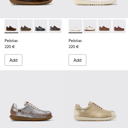
Pelotas - 16002-334 - Brown Leather Shoes for Men.
Pelotas - 16002-358 - Green Nubuck Shoes for Men.
Pelotas - 16002-357 - Black and Gray Vegetab
Pelotas - 16002-349 - Brown Leather 
Pelotas - 16002-343 - Multicolo
Pelotas - K101018-003 - Whi
Pelotas - 16002-337 - Mu
Pelotas - K101018-01
Pelotas - 16002-3
Pelotas - K10
Pelotas - 
Pelotas
Pel
Pelotas
Pelotas
220 €
220 €
Add
Add