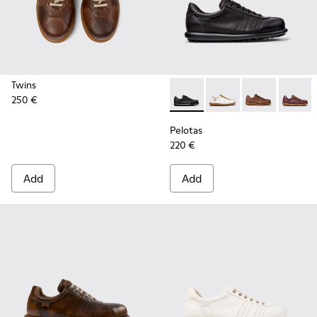
Twins
250 €
Pelotas - K101018-002 - Blac
Pelotas - K101018-01
Pelotas - K10
Pelotas
Pelotas
220 €
Add
Add