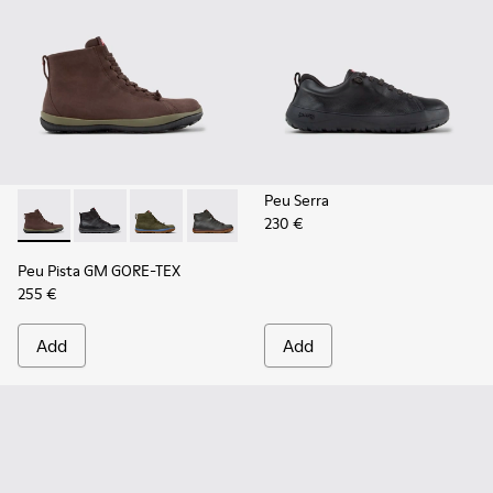
Peu Serra
230 €
Peu Pista GM GORE-TEX - K300287-035 - Brown Nubuck Ank
Peu Pista GM GORE-TEX - K300287-034
Peu Pista GM GORE-TEX - K300287-033
Peu Pista GM GORE-TEX - K300287-03
Peu Pista GM GORE-TEX - K300
Peu Pista GM GORE-TEX
Peu Pista GM GO
Peu Pista GM GORE-TEX
255 €
Add
Add