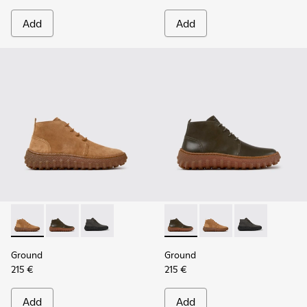
Add
Add
Ground - K300330-019 - Brown Suede Ankle Boots for Men.
Ground - K300330-020 - Green Leather Ankle Boots 
Ground - K300330-006
Ground - K300330-020 - Gree
Ground - K300330-019
Ground - K30
Ground
Ground
215 €
215 €
Add
Add