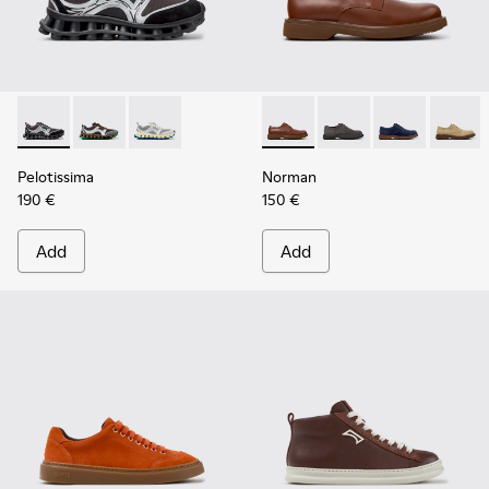
Pelotissima - K101134-003 - Gray Textile and Nubuck Sneake
Pelotissima - K101134-002 - Multicolor Sorona Textil
Pelotissima - K101134-001 - Gray Sorona Texti
Norman - K100998-009 - Bro
Norman - K100998-0
Norman - K10
Norman
Pelotissima
Norman
190 €
150 €
Add
Add