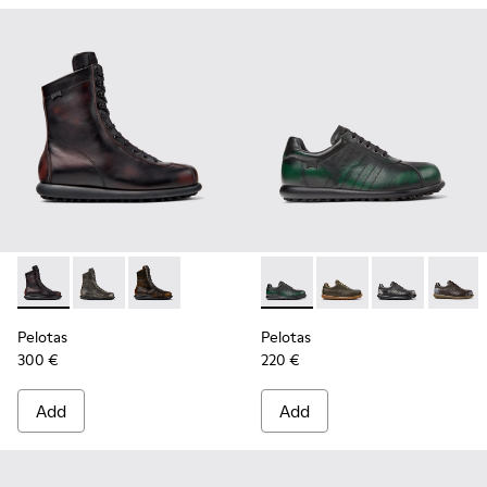
Pelotas - 33811-033 - Multicolor Leather Mid Boots for Men.
Pelotas - 33811-032 - Gray Leather Mid Boots for Men
Pelotas - 33811-031 - Black-brown leather boo
Pelotas - 16002-343 - Multic
Pelotas - 16002-358 
Pelotas - 1600
Pelotas
Pelotas
Pelotas
300 €
220 €
Add
Add