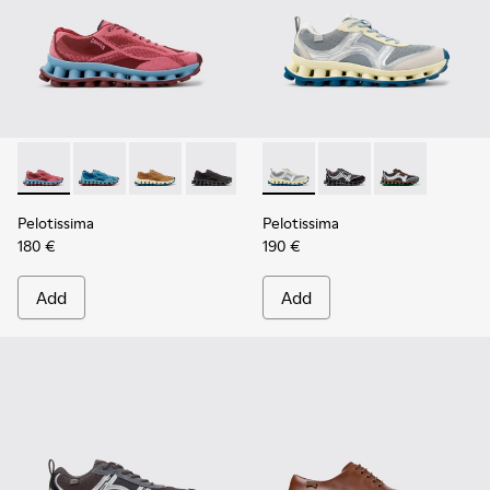
Pelotissima - K101109-010 - Burgundy Recycled Engineered 
Pelotissima - K101109-011
Pelotissima - K101109-007
Pelotissima - K101109-006
Pelotissima - K101134-001 - 
Pelotissima - K101134
Pelotissima - 
Pelotissima
Pelotissima
180 €
190 €
Add
Add