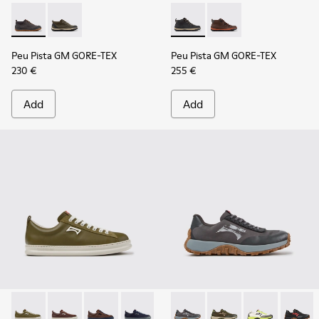
Peu Pista GM GORE-TEX - K300556-001 - Gray Suede and Tex
Peu Pista GM GORE-TEX - K300556-002 - Green and B
Peu Pista GM GORE-TEX - K30
Peu Pista GM GORE-TE
Peu Pista GM GORE-TEX
Peu Pista GM GORE-TEX
230 €
255 €
Add
Add
Runner - K101052-012 - Green Leather and Nubuck Sneakers
Runner - K101052-015
Runner - K101052-014
Runner - K101052-013
Runner - K101052-011
Drift Trail - K101077-003 - G
Runner - K101052-010
Drift Trail - K101077
Runner - K10105
Drift Trail - K
Runner - 
Drift Tr
Ru