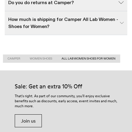
Do you do returns at Camper?
How much is shipping for Camper All Lab Women -
Shoes for Women?
CAMPER
WOMEN SHOES
ALL LAB WOMEN SHOES FOR WOMEN
Sale: Get an extra 10% Off
That's right. As part of our community, you'll enjoy exclusive
benefits such as discounts, early access, event invites and much,
much more.
Join us