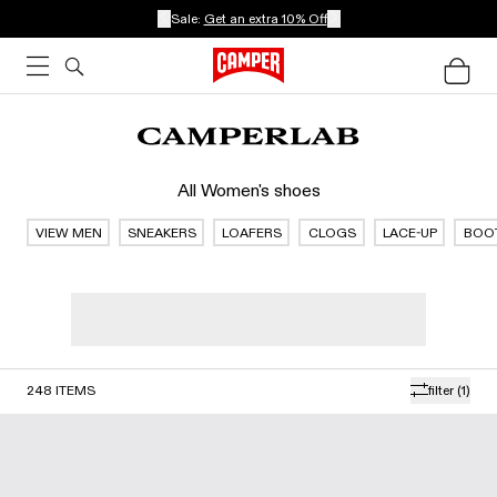
Sale:
Get an extra 10% Off
All Women's shoes
VIEW MEN
SNEAKERS
LOAFERS
CLOGS
LACE-UP
BOO
248
ITEMS
filter
(1)