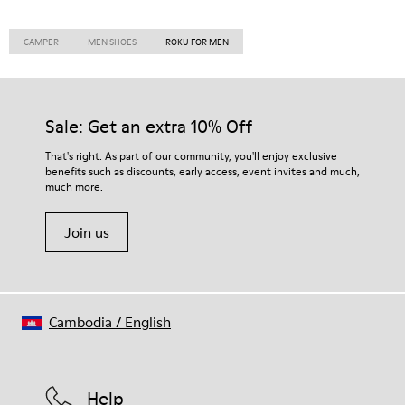
CAMPER
MEN SHOES
ROKU FOR MEN
Sale: Get an extra 10% Off
That's right. As part of our community, you'll enjoy exclusive
benefits such as discounts, early access, event invites and much,
much more.
Join us
Cambodia
/
English
Help