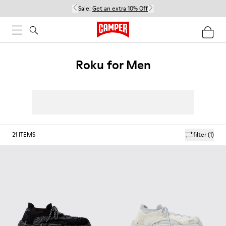
Sale:
Get an extra 10% Off
Roku for Men
21
ITEMS
filter
(1)