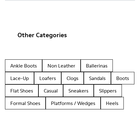
Other Categories
Ankle Boots
Non Leather
Ballerinas
Lace-Up
Loafers
Clogs
Sandals
Boots
Flat Shoes
Casual
Sneakers
Slippers
Formal Shoes
Platforms / Wedges
Heels