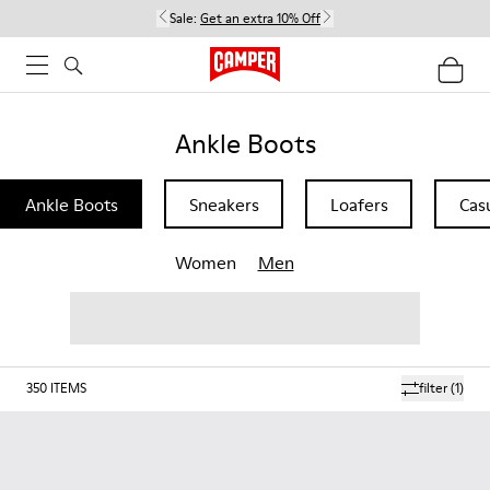
Sale:
Get an extra 10% Off
Ankle Boots
Ankle Boots
Sneakers
Loafers
Cas
Women
Men
350
ITEMS
filter
(1)