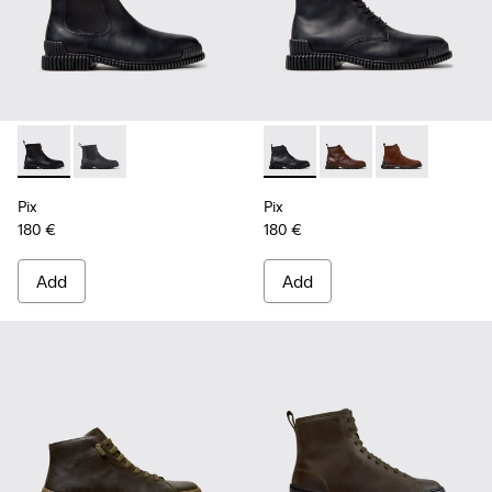
Pix - K300562-001 - Black Leather Ankle Boots for Men.
Pix - K300562-002
Pix - K300542-004 - Black Le
Pix - K300542-005 - 
Pix - K300542
Pix
Pix
180 €
180 €
Add
Add