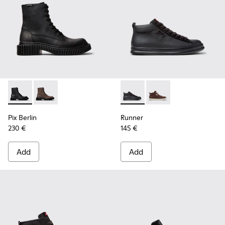
Pix Berlin - K300524-001 - Black Nubuck Ankle Boots for Me
Pix Berlin - K300524-002
Runner - K300550-004 - Blac
Runner - K300550-003
Pix Berlin
Runner
230 €
145 €
Add
Add