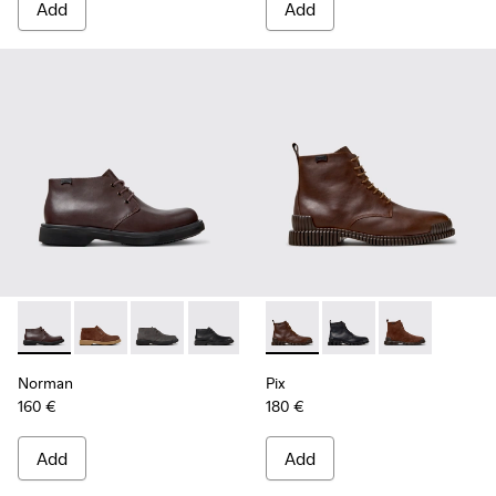
Add
Add
Norman - K300513-005 - Brown Leather Ankle Boots for Me
Norman - K300513-006
Norman - K300513-003
Norman - K300513-001 - Black Leather
Pix - K300542-005 - Brown L
Pix - K300542-004 - B
Pix - K300542
Norman
Pix
160 €
180 €
Add
Add