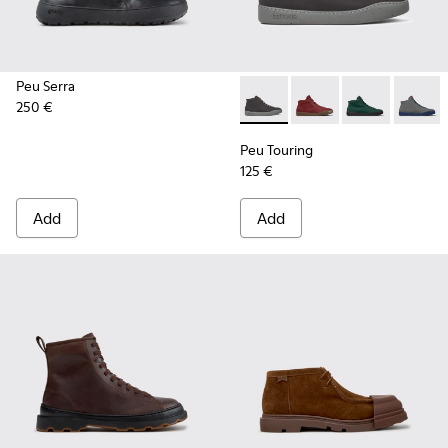
Peu Serra
250 €
Peu Touring - K300270-018 - 
Peu Touring - K30027
Peu Touring -
Peu Tou
Peu Touring
125 €
Add
Add