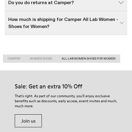
Do you do returns at Camper?
How much is shipping for Camper All Lab Women -
Shoes for Women?
CAMPER
WOMEN SHOES
ALL LAB WOMEN SHOES FOR WOMEN
Sale: Get an extra 10% Off
That's right. As part of our community, you'll enjoy exclusive
benefits such as discounts, early access, event invites and much,
much more.
Join us