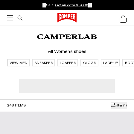
Sale:
Get an extra 10% Off
All Women's shoes
VIEW MEN
SNEAKERS
LOAFERS
CLOGS
LACE-UP
BOO
248
ITEMS
filter
(1)