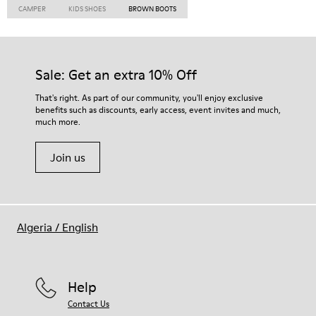
CAMPER
KIDS SHOES
BROWN BOOTS
Sale: Get an extra 10% Off
That's right. As part of our community, you'll enjoy exclusive
benefits such as discounts, early access, event invites and much,
much more.
Join us
Algeria
/
English
Help
Contact Us