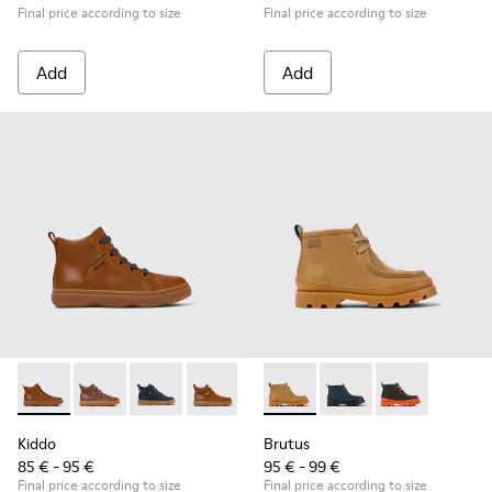
Final price according to size
Final price according to size
Add
Add
Kiddo - K900189-020 - Brown leather ankle boots for kids
Kiddo - K900189-028 - Brown Leather Ankle Boots for
Kiddo - K900189-026
Kiddo - K900189-025 - Brown Leather A
Kiddo - K900189-021
Brutus - K900357-002 - Brown
Kiddo - K900189-018
Brutus - K900357-00
Kiddo - K900189
Brutus - K900
Kiddo - K
Ki
Kiddo
Brutus
85 € - 95 €
95 € - 99 €
Final price according to size
Final price according to size