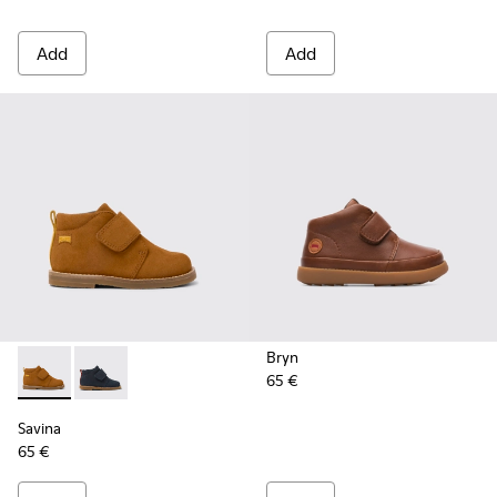
Add
Add
Bryn
65 €
Savina - K900315-001 - Brown nubuck boots
Savina - K900315-002
Savina
65 €