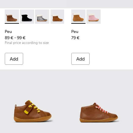
Peu - K900365-007 - Brown Suede Ankle Boots for Children
Peu - K900365-005
Peu - K900365-003
Peu - K900365-002 - Brown Nubuck Ank
Peu - K900365-001
Peu - K900388-001 - Brown N
Peu - K900388-002
Peu
Peu
89 € - 99 €
79 €
Final price according to size
Add
Add