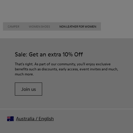
CAMPER
WOMEN SHOES
NON LEATHER FOR WOMEN
Sale: Get an extra 10% Off
That's right. As part of our community, you'll enjoy exclusive
benefits such as discounts, early access, event invites and much,
much more.
Join us
Australia
/
English