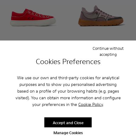
Continue without
Camper x SUNNEI - K201700-001 - FORONE - One shoe only
Camper x SUNNEI - K201700-005 - FORONE - One sh
Camper x SUNNEI - K201700-004 - FORONE - 
Camper x SUNNEI - K201700-003 - FOR
Camper x SUNNEI - K201700-00
Peu Serra - K201719-009 - 3
Camper x SUNNEI - K20
Peu Serra - K201719-0
Camper x SUNNEI
Peu Serra - K2
Camper x 
Peu Ser
Ca
accepting
Cookies Preferences
Camper x SUNNEI
Peu Serra
$170
$305
We use our own and third-party cookies for analytical
Add
Add
purposes and to show you personalised advertising
based on a profile of your browsing habits (e.g. pages
visited). You can obtain more information and configure
your preferences in the
Cookie Policy
.
Accept and Close
Manage Cookies