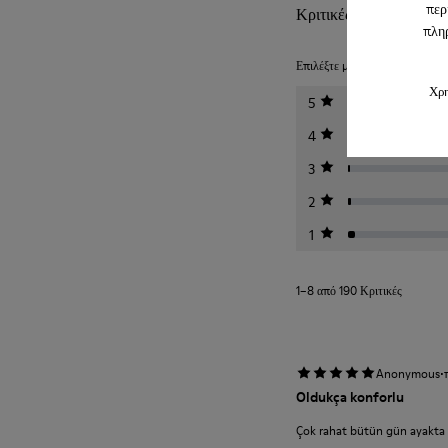
περ
Κριτικές για Beetle
πληρ
Επιλέξτε μια αξιολόγηση παρακά
Χρη
5
4
3
2
1
1–8 από 190 Κριτικές
·
Anonymous
Oldukça konforlu
Çok rahat bütün gün ayakta k