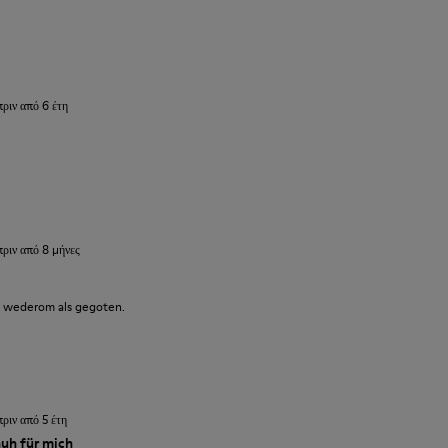
πριν από 6 έτη
πριν από 8 μήνες
en wederom als gegoten.
πριν από 5 έτη
huh für mich