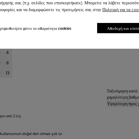
ιήγησής σας (π.χ. σελίδες που επισκεφτήκατε). Μπορείτε να λάβετε περισσότ
οφορίες και να διαμορφώσετε τις προτιμήσεις σας στην
Πολιτική για τα coo
τω για να φιλτράρετε τις κριτικές.
σιμοποιήστε μόνο τα απαραίτητα cookies
Αποδοχή και κλεί
144
23
4
6
13
Ταξινόμηση κατά 
χαμηλότερη βαθμ
Υψηλότερη προς 
πριν από 2 έτη
ullanıyorum doğal deri olması çok iyi