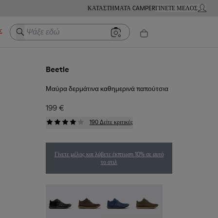
ΚΑΤΑΣΤΉΜΑΤΑ CAMPER
ΓΊΝΕΤΕ ΜΈΛΟΣ
Ο ΛΟΓΑ
Ψάξε εδώ
Σ
Beetle
Μαύρα δερμάτινα καθημερινά παπούτσια
199 €
190 Δείτε κριτικές
Γίνετε μέλος και λάβετε έκπτωση 10% σε αυτό
το στιλ
Beetle - 36678-094
Beetle - 36678-090
Beetle - 36678-089
Beetle - 36678-087