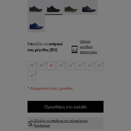
Beetle - 36678-086
Beetle - 36678-083 - Μαύρα δερμάτινα κα
Beetle - 36678-082
Beetle - 36678-066
Beetle - 36678-061
Οδηγός
Επιλέξτε το
ανδρικό
μεγέθους
σας μέγεθος
(EU)
παπουτσιών
39
40
41
42
43
44
45
46
47
*
Απομένουν λίγες μονάδες
Προσθήκη στο καλάθι
Ελέγξτε το απόθεμα στο πλησιέστερο
κατάστημα