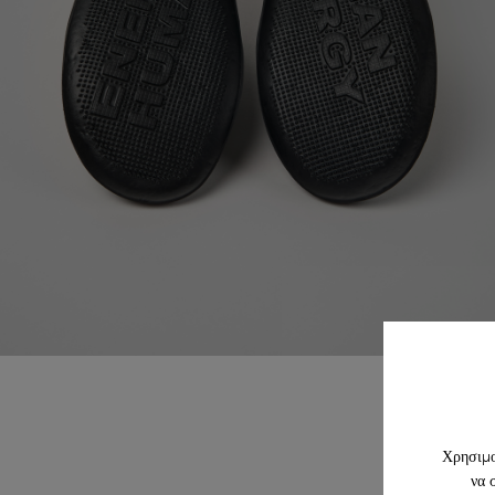
Χρησιμο
να 