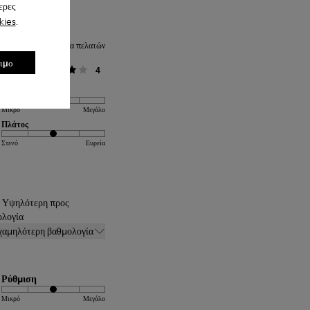
ερες
kies
.
Μέση βαθμολογία πελατών
σιμο
Γενικά
4
Ρύθμιση
Μικρό
Μεγάλο
Πλάτος
Στενό
Ευρεία
: Υψηλότερη προς
ολογία
χαμηλότερη βαθμολογία
Ρύθμιση
Μικρό
Μεγάλο