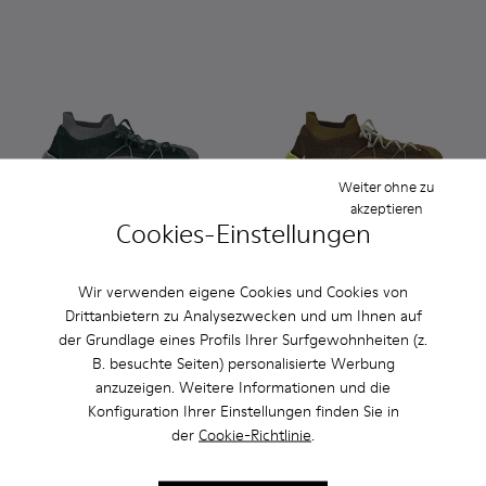
Weiter ohne zu
akzeptieren
Cookies-Einstellungen
Custom Roku - K100953-999-R002 - Herrensneaker zum Selb
Custom Roku - K100953-005 - Graue Sneaker für Her
Custom Roku - K100953-999-R007 - Herrensne
Custom Roku - K100953-002 - Roter H
Custom Roku - K100953-008 - W
Custom Roku - K100953-999-
Custom Roku - K100953-
Custom Roku - K10095
Custom Roku - K1
Custom Roku -
Custom Ro
Custom 
Cus
Wir verwenden eigene Cookies und Cookies von
Drittanbietern zu Analysezwecken und um Ihnen auf
Custom Roku
Custom Roku
der Grundlage eines Profils Ihrer Surfgewohnheiten (z.
180 €
180 €
B. besuchte Seiten) personalisierte Werbung
anzuzeigen. Weitere Informationen und die
Personalisieren
Personalisieren
Konfiguration Ihrer Einstellungen finden Sie in
der
Cookie-Richtlinie
.