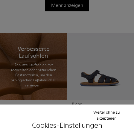
Mehr anzeigen
Verbesserte
Laufsohlen
Robuste Laufsohlen mit
recycelten oder natürlichen
Bestandteilen, um den
ökologischen Fußabdruck zu
verringern.
Bicho
45 € - 51 €
Weiter ohne zu
75 € - 85 €
-40%
akzeptieren
Endpreis je nach Größe
Cookies-Einstellungen