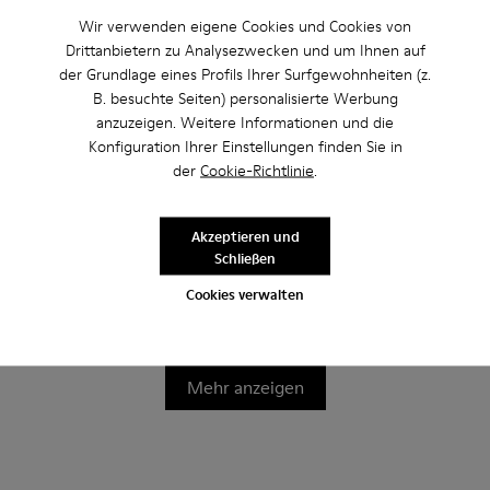
Wir verwenden eigene Cookies und Cookies von
Drittanbietern zu Analysezwecken und um Ihnen auf
der Grundlage eines Profils Ihrer Surfgewohnheiten (z.
B. besuchte Seiten) personalisierte Werbung
anzuzeigen. Weitere Informationen und die
Konfiguration Ihrer Einstellungen finden Sie in
der
Cookie-Richtlinie
.
Akzeptieren und
Schließen
Bicho
Bicho
45 € - 51 €
45 € - 51 €
Cookies verwalten
75 € - 85 €
-40%
75 € - 85 €
-40%
Endpreis je nach Größe
Endpreis je nach Größe
Mehr anzeigen