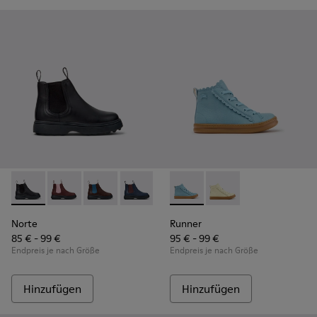
Norte - K900149-001 - Schwarze Lederstiefeletten für Kinde
Norte - K900149-026
Norte - K900149-025
Norte - K900149-024
Norte - K900149-023
Runner - K900421-001 - Blaue
Norte - K900149-022
Runner - K900421-00
Norte - K900149
Norte - K
No
Norte
Runner
85 € - 99 €
95 € - 99 €
Endpreis je nach Größe
Endpreis je nach Größe
Hinzufügen
Hinzufügen