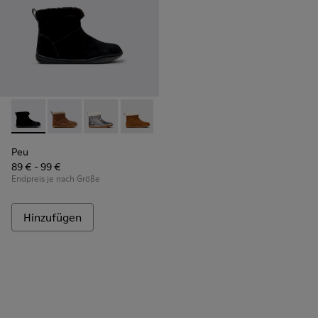
Peu - K900365-005 - Schwarze Stiefeletten aus Veloursleder
Peu - K900365-007
Peu - K900365-003
Peu - K900365-002
Peu - K900365-001
Peu
89 € - 99 €
Endpreis je nach Größe
Hinzufügen