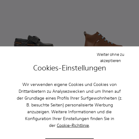
Weiter ohne zu
akzeptieren
Cookies-Einstellungen
Compas
85 € - 95 €
Kiddo - K900189-028 - Braune
Kiddo - K900189-026 -
Kiddo - K9001
Kiddo -
Wir verwenden eigene Cookies und Cookies von
Endpreis je nach Größe
Drittanbietern zu Analysezwecken und um Ihnen auf
Kiddo
der Grundlage eines Profils Ihrer Surfgewohnheiten (z.
89 € - 95 €
B. besuchte Seiten) personalisierte Werbung
Endpreis je nach Größe
anzuzeigen. Weitere Informationen und die
Konfiguration Ihrer Einstellungen finden Sie in
Hinzufügen
Hinzufügen
der
Cookie-Richtlinie
.