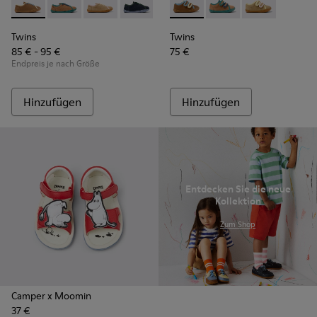
Twins - K800663-007 - Mehrfarbige Lederschuhe für Kinder
Twins - K800663-004
Twins - K800663-003
Twins - K800663-002
Twins - K800663-001
Twins - K800666-008 - Mehrf
Twins - K800666-00
Twins - K800
Twins
Twins
85 € - 95 €
75 €
Endpreis je nach Größe
Hinzufügen
Hinzufügen
Entdecken Sie die neue
Kollektion
.
Zum Shop
Camper x Moomin
37 €