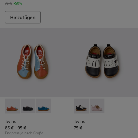
75 €
-50%
Hinzufügen
Twins - K800707-008 - Mehrfarbige Ledersneaker für Kinder
Twins - K800707-007
Twins - K800707-002 - Blaue Sneaker aus Lede
Twins - K800714-002 - Schwa
Twins - K800714-001
Twins
Twins
85 € - 95 €
75 €
Endpreis je nach Größe