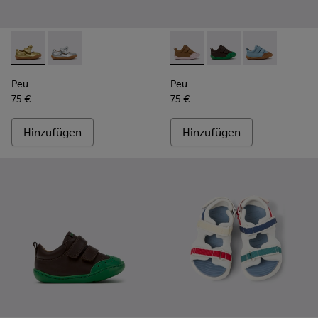
Peu - K800700-002 - Gelbe Kinderschuhe aus Leder.
Peu - K800700-001 - Graue Lederschuhe für Kinder.
Peu - K800708-003 - Braune 
Peu - K800708-004 - 
Peu - K80070
Peu
Peu
75 €
75 €
Hinzufügen
Hinzufügen