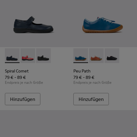
Spiral Comet - 80356-031 - Blaue Lederschuhe für Kinder.
Spiral Comet - 80356-030
Spiral Comet - 80356-003
Peu Path - K800707-002 - Bla
Peu Path - K800707-0
Peu Path - K8
Spiral Comet
Peu Path
79 € - 89 €
79 € - 89 €
Endpreis je nach Größe
Endpreis je nach Größe
Hinzufügen
Hinzufügen