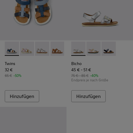
Twins - K800628-007 - Blaue Sandalen aus Leder und Nubuk 
Twins - K800628-008
Twins - K800628-003
Twins - K800628-002
Twins - K800628-001
Bicho - K800672-004 - Graue
Bicho - K800672-003
Bicho - K8006
Twins
Bicho
32 €
45 € - 51 €
65 €
-50%
75 € - 85 €
-40%
Endpreis je nach Größe
Hinzufügen
Hinzufügen