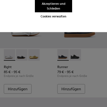
Akzeptieren und
Schließen
Cookies verwalten
Right - K800702-002 - Graue Lederballerinas für Kinder.
Right - K800702-006
Right - K800702-004
Runner - K800319-006 - Blaue
Runner - K800319-00
Right
Runner
85 € - 95 €
79 € - 95 €
Endpreis je nach Größe
Endpreis je nach Größe
Hinzufügen
Hinzufügen