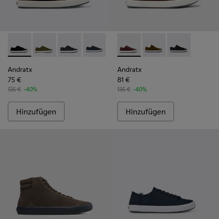
Andratx - K100158-021 - Schwarze Sneaker aus Textil Für Her
Andratx - K100158-020 - Grüner Herrensneaker aus Te
Andratx - K100158-018 - Blaue Textil-Sneaker 
Andratx - K100158-011 - Blue
Andratx - K100231-029 - Bra
Andratx - K100231-021
Andratx - K100
Andratx
Andratx
75 €
81 €
125 €
-40%
135 €
-40%
Hinzufügen
Hinzufügen