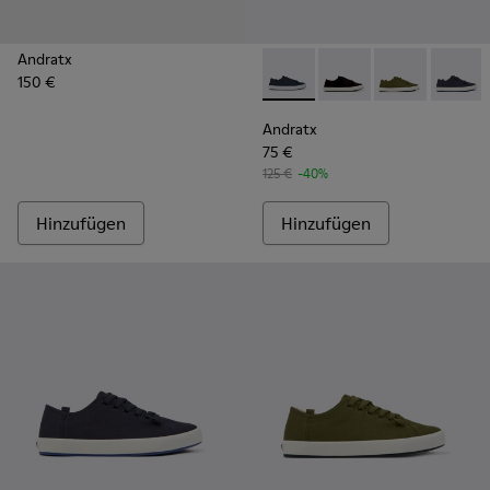
Andratx
150 €
Andratx - K100158-011 - Blue
Andratx - K100158-021
Andratx - K100
Andratx
Andratx
75 €
125 €
-40%
Hinzufügen
Hinzufügen