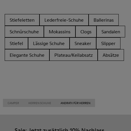
Stiefeletten
Lederfreie-Schuhe
Ballerinas
Schnürschuhe
Mokassins
Clogs
Sandalen
Stiefel
Lässige Schuhe
Sneaker
Slipper
Elegante Schuhe
Plateau/Keilabsatz
Absätze
CAMPER
HERREN SCHUHE
ANDRATX FÜR HERREN
Sale: Jetzt zusätzlich 10% Nachlass