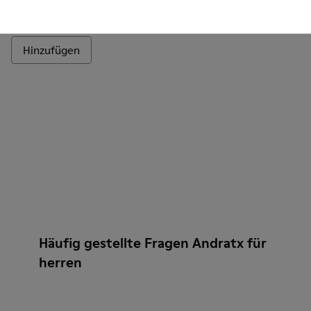
Andratx
140 €
Hinzufügen
Häufig gestellte Fragen Andratx für
herren