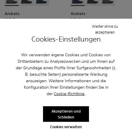
Andratx - K300143-007 - Grauer Herrensneaker aus Textil
Andratx - K300143-010 - Graue Textil-Sneaker für Her
Andratx - K300143-008 - Marineblauer Herren
Andratx - K300143-008 - Mar
Andratx - K300143-010
Andratx - K300
Andratx
Andratx
140 €
140 €
Weiter ohne zu
akzeptieren
Hinzufügen
Hinzufügen
Cookies-Einstellungen
Wir verwenden eigene Cookies und Cookies von
Drittanbietern zu Analysezwecken und um Ihnen auf
der Grundlage eines Profils Ihrer Surfgewohnheiten (z.
B. besuchte Seiten) personalisierte Werbung
anzuzeigen. Weitere Informationen und die
Konfiguration Ihrer Einstellungen finden Sie in
der
Cookie-Richtlinie
.
Akzeptieren und
Schließen
Andratx - K300143-010 - Graue Textil-Sneaker für Herren.
Andratx - K300143-008 - Marineblauer Herrensneaker
Andratx - K300143-007 - Grauer Herrensneaker
Cookies verwalten