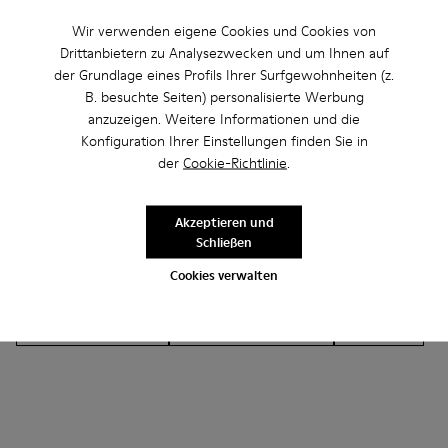
Wir verwenden eigene Cookies und Cookies von
Drittanbietern zu Analysezwecken und um Ihnen auf
der Grundlage eines Profils Ihrer Surfgewohnheiten (z.
B. besuchte Seiten) personalisierte Werbung
Andere Kategorien
anzuzeigen. Weitere Informationen und die
Konfiguration Ihrer Einstellungen finden Sie in
der
Cookie-Richtlinie
.
Stiefeletten
Lederfreie-Schuhe
Ballerinas
Akzeptieren und
Schließen
Schnürschuhe
Mokassins
Clogs
Sandalen
Cookies verwalten
Stiefel
Lässige Schuhe
Sneaker
Slipper
Elegante Schuhe
Plateau/Keilabsatz
Absätze