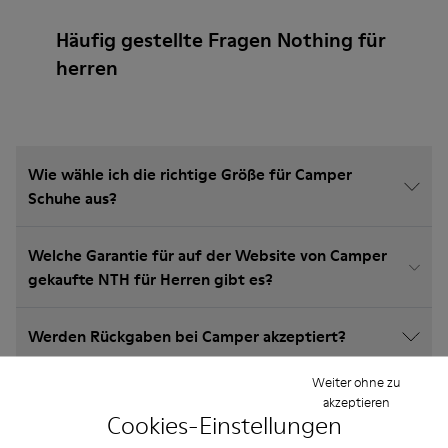
Häufig gestellte Fragen Nothing für
herren
Wie wähle ich die richtige Größe für Camper
Schuhe aus?
Welche Garantie für auf der Website von Camper
gekaufte NTH für Herren gibt es?
Werden Rückgaben bei Camper akzeptiert?
Weiter ohne zu
Wie viel kostet der Versand für Camper NTH für
akzeptieren
Herren?
Cookies-Einstellungen