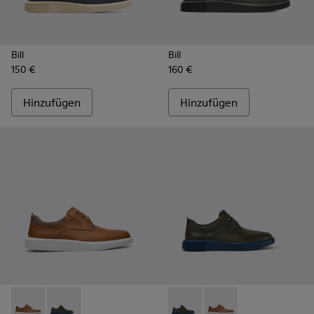
Bill
Bill
150 €
160 €
Hinzufügen
Hinzufügen
Bill - K100655-010 - Hellbrauner Herrenschuh
Bill - K100655-015 - Schnürschuh aus grauem Leder
Bill - K100655-015 - Schnür
Bill - K100655-010 - 