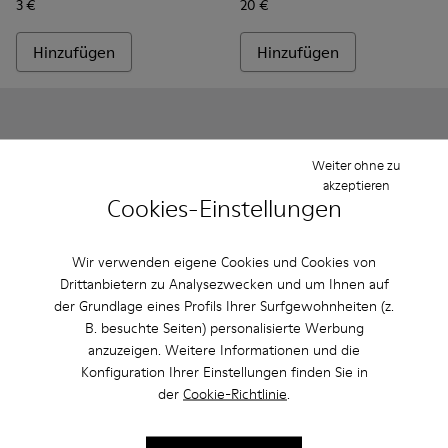
3 €
20 €
Hinzufügen
Hinzufügen
Weiter ohne zu
akzeptieren
Cookies-Einstellungen
Wir verwenden eigene Cookies und Cookies von
Drittanbietern zu Analysezwecken und um Ihnen auf
der Grundlage eines Profils Ihrer Surfgewohnheiten (z.
Clean & Care 200 ml
B. besuchte Seiten) personalisierte Werbung
14 €
Laces - KL00002-001 - Schwarze elastische Schnürsenkel
Laces - KL00002-006 - Dunkelgrüne elastische Schn
anzuzeigen. Weitere Informationen und die
Laces - KL00002-005 - Dunkelblaue Schnürse
Laces - KL00002-004 - Gelbe elastisc
Laces - KL00002-003 - Rote ela
Laces - KL00002-002 - W
Konfiguration Ihrer Einstellungen finden Sie in
Laces
der
Cookie-Richtlinie
.
5 €