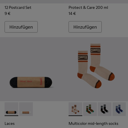
12 Postcard Set
Protect & Care 200 ml
9 €
14 €
Hinzufügen
Hinzufügen
Laces - KL00001-001 - Flache schwarze Schnürsenkel
Laces - KL00001-002 - Flache weiße Schnürsenkel
Multicolor mid-length socks
Multicolor mid-length
Multicolor mi
Multico
Laces
Multicolor mid-length socks