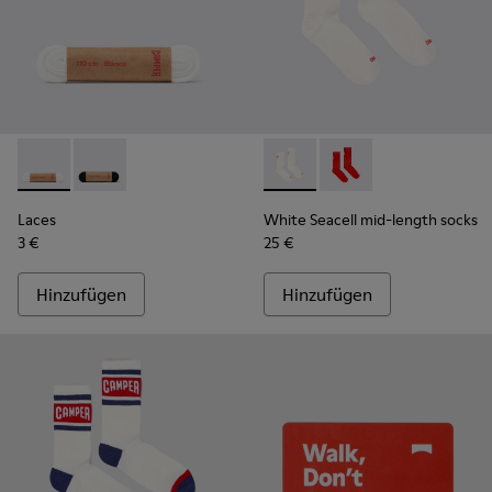
Laces - KL00001-002 - Flache weiße Schnürsenkel
Laces - KL00001-001 - Flache schwarze Schnürsenke
White Seacell mid-length so
White Seacell mid-le
Laces
White Seacell mid-length socks
3 €
25 €
Hinzufügen
Hinzufügen