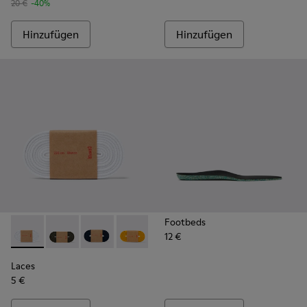
20 €
-40%
Hinzufügen
Hinzufügen
Footbeds
12 €
Laces - KL00002-002 - Weiße elastische Schnürsenkel
Laces - KL00002-006 - Dunkelgrüne elastische Schn
Laces - KL00002-005 - Dunkelblaue Schnürse
Laces - KL00002-004 - Gelbe elastisc
Laces - KL00002-003 - Rote ela
Laces - KL00002-001 - S
Laces
5 €