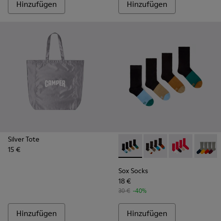
Hinzufügen
Hinzufügen
Silver Tote
15 €
Sox Socks - KA00003-021 - N
Sox Socks - KA00003-
Sox Socks - K
Sox So
Sox Socks
18 €
30 €
-40%
Hinzufügen
Hinzufügen