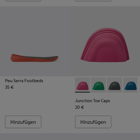
Peu Serra Footbeds
35 €
Junction Toe Caps - KS0006
Junction Toe Caps -
Junction Toe 
Junctio
Junction Toe Caps
20 €
Hinzufügen
Hinzufügen