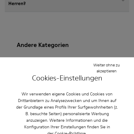
Herren?
Andere Kategorien
Weiter ohne zu
akzeptieren
Stiefeletten
Lederfreie-Schuhe
Ballerinas
Cookies-Einstellungen
Schnürschuhe
Mokassins
Clogs
Sandalen
Wir verwenden eigene Cookies und Cookies von
Stiefel
Lässige Schuhe
Sneaker
Slipper
Drittanbietern zu Analysezwecken und um Ihnen auf
der Grundlage eines Profils Ihrer Surfgewohnheiten (z.
Elegante Schuhe
Plateau/Keilabsatz
Absätze
B. besuchte Seiten) personalisierte Werbung
anzuzeigen. Weitere Informationen und die
Konfiguration Ihrer Einstellungen finden Sie in
der
Cookie-Richtlinie
.