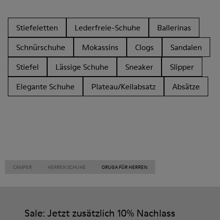
Stiefeletten
Lederfreie-Schuhe
Ballerinas
Schnürschuhe
Mokassins
Clogs
Sandalen
Stiefel
Lässige Schuhe
Sneaker
Slipper
Elegante Schuhe
Plateau/Keilabsatz
Absätze
CAMPER
HERREN SCHUHE
ORUGA FÜR HERREN
Sale: Jetzt zusätzlich 10% Nachlass