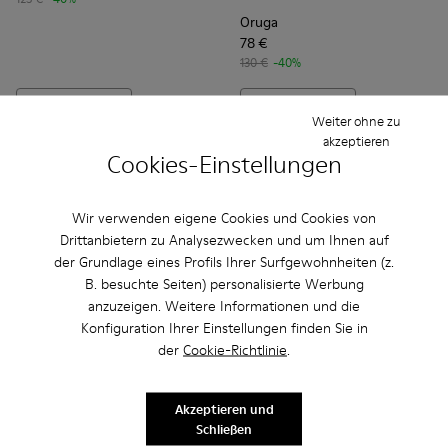
Oruga
78 €
130 €
-40%
Hinzufügen
Hinzufügen
Weiter ohne zu
akzeptieren
Cookies-Einstellungen
Wir verwenden eigene Cookies und Cookies von
Drittanbietern zu Analysezwecken und um Ihnen auf
der Grundlage eines Profils Ihrer Surfgewohnheiten (z.
B. besuchte Seiten) personalisierte Werbung
anzuzeigen. Weitere Informationen und die
Konfiguration Ihrer Einstellungen finden Sie in
der
Cookie-Richtlinie
.
Oruga - K100287-002 - Blue
Oruga - K100287-011 - Brown
Oruga - K100287-009 - Black
Oruga - K100416-022 - Herre
Oruga - K100416-023 -
Oruga - K10041
Oruga -
Akzeptieren und
Schließen
Oruga
Oruga