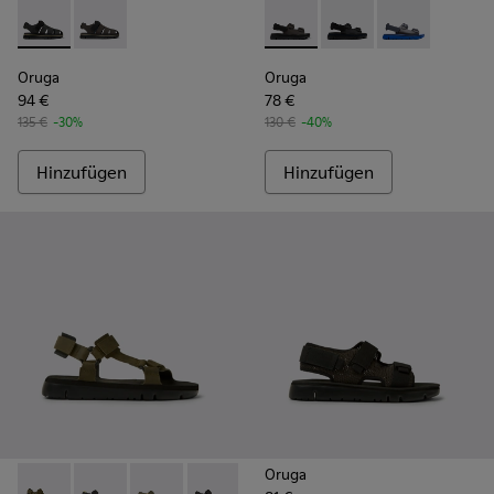
Oruga - K100285-007 - Schwarze Sandalen aus Leder und Text
Oruga - K100285-006 - Braune Sandalen aus Leder und
Oruga - K100287-011 - Brown
Oruga - K100287-009 
Oruga - K1002
Oruga
Oruga
94 €
78 €
135 €
-30%
130 €
-40%
Hinzufügen
Hinzufügen
Oruga