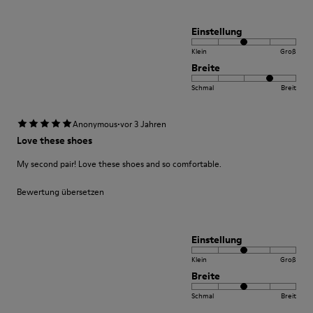
Einstellung
Klein
Groß
Breite
Schmal
Breit
·
Anonymous
vor 3 Jahren
Love these shoes
My second pair! Love these shoes and so comfortable.
Bewertung übersetzen
Einstellung
Klein
Groß
Breite
Schmal
Breit