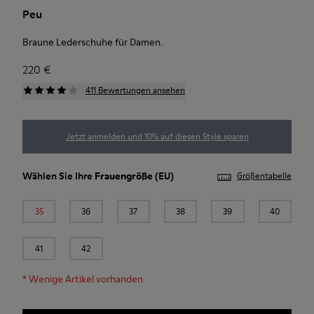
Peu
Braune Lederschuhe für Damen.
220 €
411 Bewertungen ansehen
Jetzt anmelden und 10% auf diesen Style sparen
Wählen Sie Ihre
Frauengröße
(EU)
Größentabelle
35
36
37
38
39
40
41
42
*
Wenige Artikel vorhanden