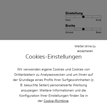
Einstellung
Klein
Groß
Breite
Schmal
Breit
·
Anonymous
vor 2 Jahren
Weiter ohne zu
Peu(brown colour)
akzeptieren
Cookies-Einstellungen
Comfortable and stylish. Happy to own the shoes.
Bewertung übersetzen
Wir verwenden eigene Cookies und Cookies von
Drittanbietern zu Analysezwecken und um Ihnen auf
der Grundlage eines Profils Ihrer Surfgewohnheiten (z.
Einstellung
B. besuchte Seiten) personalisierte Werbung
anzuzeigen. Weitere Informationen und die
Klein
Groß
Konfiguration Ihrer Einstellungen finden Sie in
Breite
der
Cookie-Richtlinie
.
Schmal
Breit