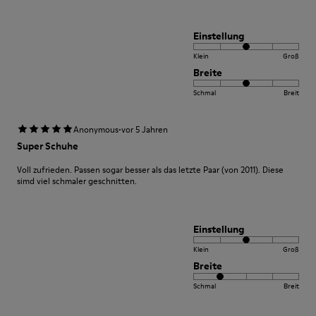
Einstellung
Klein
Groß
Breite
Schmal
Breit
·
Anonymous
vor 5 Jahren
Super Schuhe
Voll zufrieden. Passen sogar besser als das letzte Paar (von 2011). Diese
simd viel schmaler geschnitten.
Einstellung
Klein
Groß
Breite
Schmal
Breit