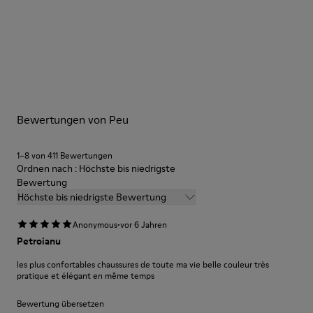
Farbe
Braun
Außensohle/Merkmale
Unsere Schuhe werden aus sorgfältig ausgewählten und
BRIDGE® XTRAGRIP Gummi-Außensohle
hochwertigen Materialien hergestellt. Mit den richtigen
Elastische Schnürsenkel für leichtes Anziehen
Schuhpflegeprodukten halten sie länger.
TECHNOLOGIE
Podoactiva-zertifiziert
Ausführliche Pflegehinweise finden Sie in unserer
Innensohle
Bewertungen von Peu
Schuhpflegeanleitung
.
EVA-Fußbett
Futter
1–8 von 411 Bewertungen
55,02 % Rindsleder, 44,98 % Recyceltes PET
Ordnen nach : Höchste bis niedrigste
Bewertung
Höchste bis niedrigste Bewertung
·
Anonymous
vor 6 Jahren
Petroianu
les plus confortables chaussures de toute ma vie belle couleur très
pratique et élégant en même temps
Bewertung übersetzen