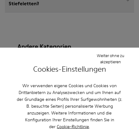
Stiefeletten?
Andere Kategorien
Weiter ohne zu
akzeptieren
Cookies-Einstellungen
Lederfreie-Schuhe
Ballerinas
Schnürschuhe
Wir verwenden eigene Cookies und Cookies von
Klettverschluss
Mokassins
Sandalen
Drittanbietern zu Analysezwecken und um Ihnen auf
der Grundlage eines Profils Ihrer Surfgewohnheiten (z.
Stiefel
Lässige Schuhe
Sneaker
B. besuchte Seiten) personalisierte Werbung
anzuzeigen. Weitere Informationen und die
Freizeitschuhe
Slipper
Konfiguration Ihrer Einstellungen finden Sie in
der
Cookie-Richtlinie
.