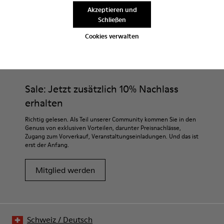
Akzeptieren und
Schließen
Cookies verwalten
CAMPER
KINDER SCHUHE
BLAUE STIEFELETTEN
Sale: Jetzt zusätzlich 10% Nachlass
erhalten
Richtig gelesen. Als Teil unserer Community kommen Sie in den
Genuss von exklusiven Vorteilen, darunter Preisnachlässe,
Zugang zum Vorverkauf, Veranstaltungseinladungen. Und das ist
erst der Anfang.
Mitglied werden
Schweiz
/
Deutsch