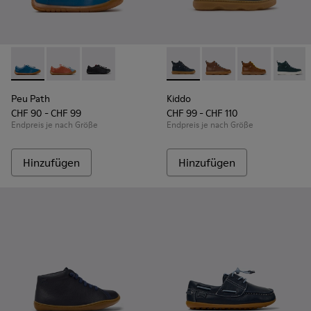
Peu Path - K800707-002 - Blaue Sneaker aus Leder für Kinde
Peu Path - K800707-008
Peu Path - K800707-007
Kiddo - K900189-026 - Blaue 
Kiddo - K900189-028
Kiddo - K9001
Kiddo -
Peu Path
Kiddo
CHF 90 - CHF 99
CHF 99 - CHF 110
Endpreis je nach Größe
Endpreis je nach Größe
Hinzufügen
Hinzufügen