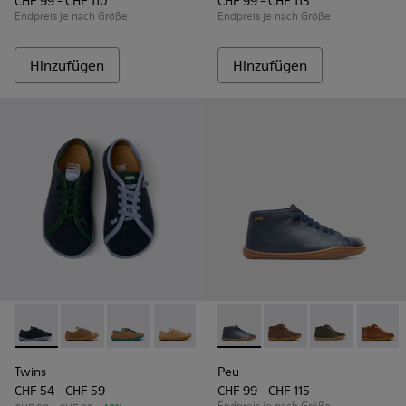
CHF 99 - CHF 110
CHF 99 - CHF 115
Endpreis je nach Größe
Endpreis je nach Größe
Hinzufügen
Hinzufügen
Twins - K800663-002 - Mehrfarbige Kinderschuhe aus Nubu
Twins - K800663-007
Twins - K800663-004
Twins - K800663-003
Twins - K800663-001
Peu - 90019-072 - Stiefelett
Peu - 90019-131
Peu - 90019-1
Peu - 9
Twins
Peu
CHF 54 - CHF 59
CHF 99 - CHF 115
Endpreis je nach Größe