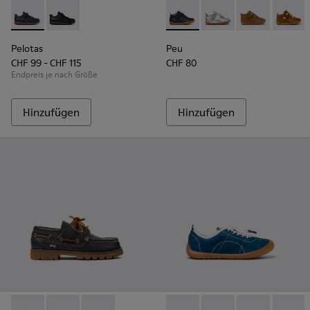
Pelotas - K800316-004 - Blaue Leder- und Textilschuhe für K
Pelotas - K800316-003
Peu - 80153-082 - Blaue Lede
Peu - 80153-120
Peu - 80153-11
Peu - 8
Pelotas
Peu
CHF 99 - CHF 115
CHF 80
Endpreis je nach Größe
Hinzufügen
Hinzufügen