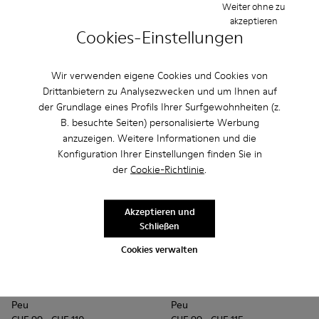
Weiter ohne zu
CHF 110 - CHF 115
akzeptieren
Endpreis je nach Größe
Cookies-Einstellungen
Hinzufügen
Hinzufügen
Wir verwenden eigene Cookies und Cookies von
Drittanbietern zu Analysezwecken und um Ihnen auf
der Grundlage eines Profils Ihrer Surfgewohnheiten (z.
B. besuchte Seiten) personalisierte Werbung
anzuzeigen. Weitere Informationen und die
Konfiguration Ihrer Einstellungen finden Sie in
der
Cookie-Richtlinie
.
Akzeptieren und
Schließen
Cookies verwalten
Peu - K900325-005 - Blue
Peu - K900325-003
Peu - K900325-002
Peu - K900325-001
Peu - 90019-064 - Blue
Peu - 90019-131
Peu - 90019-1
Peu - 9
Peu
Peu