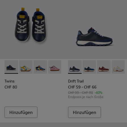
Twins - K900268-001 - Blaue Stiefelette
Twins - K900268-004
Twins - K900268-003
Twins - K900268-002
Drift Trail - K800548-021 - 
Drift Trail - K800548-
Drift Trail - 
Drift T
Twins
Drift Trail
CHF 80
CHF 59 - CHF 66
CHF 99 - CHF 110
-40%
Endpreis je nach Größe
Hinzufügen
Hinzufügen