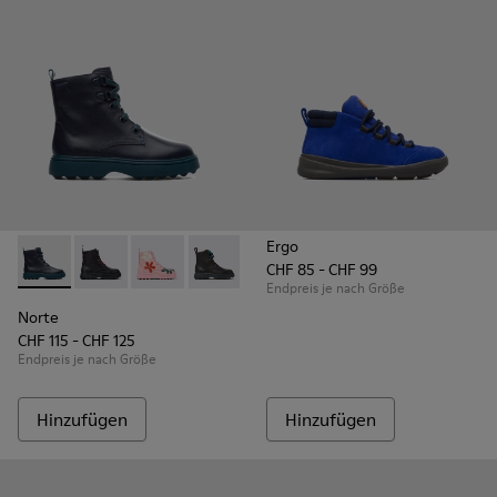
Ergo
CHF 85 - CHF 99
Norte - K900150-001 - Blue
Norte - K900150-021
Norte - K900150-020
Norte - K900150-019
Norte - K900150-018
Norte - K900150-017
Norte - K900150
Norte - K
No
Endpreis je nach Größe
Norte
CHF 115 - CHF 125
Endpreis je nach Größe
Hinzufügen
Hinzufügen