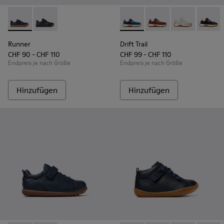
Runner - K800319-006 - Blaue Sneaker aus Leder und Textil f
Runner - K800319-001
Drift Trail - K800548-032 - B
Drift Trail - K800548-
Drift Trail - 
Drift T
Runner
Drift Trail
CHF 90 - CHF 110
CHF 99 - CHF 110
Endpreis je nach Größe
Endpreis je nach Größe
Hinzufügen
Hinzufügen