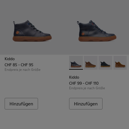
Kiddo
CHF 85 - CHF 95
Kiddo - K900189-004 - Stiefe
Kiddo - K900189-028
Kiddo - K90018
Kiddo 
Endpreis je nach Größe
Kiddo
CHF 99 - CHF 110
Endpreis je nach Größe
Hinzufügen
Hinzufügen