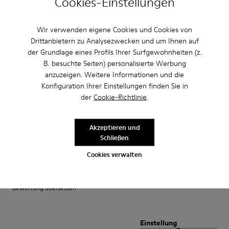
Cookies-Einstellungen
so sad once they wore out. A very comfortable shoe with a lot of unique
class and style.
Wir verwenden eigene Cookies und Cookies von
Bewertung übersetzen
Drittanbietern zu Analysezwecken und um Ihnen auf
der Grundlage eines Profils Ihrer Surfgewohnheiten (z.
B. besuchte Seiten) personalisierte Werbung
Einstellung
anzuzeigen. Weitere Informationen und die
Konfiguration Ihrer Einstellungen finden Sie in
Klein
Groß
der
Cookie-Richtlinie
.
Breite
Schmal
Breit
Akzeptieren und
·
Schließen
Anonymous
vor 3 Jahren
satisfaction xxxxxxxxxxxxxxxxxxxxxxxxxxxxxxxxxxxxx
Cookies verwalten
positif xxxxxxxxxxxxxxxxxxxxxxxxxxxxxxxxxxxxxxxxx
Bewertung übersetzen
Einstellung