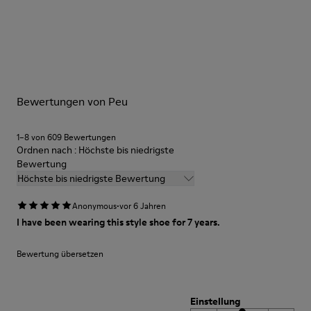
Grün
Laufsohle/Eigenschaften
Unsere Schuhe werden aus sorgfältig ausgewählten und
PU-Gepolstertes Fußbett
hochwertigen Materialien hergestellt. Mit den richtigen
Elastische Schnürsenkel
Schuhpflegeprodukten halten sie länger.
Brandsohle
PU-Gepolstertes Fußbett
Ausführliche Pflegehinweise finden Sie in unserer
Futter
Bewertungen von Peu
Schuhpflegeanleitung
.
45% recycelter Polyester 34% Leder 21% Leder
1–8 von 609 Bewertungen
Ordnen nach : Höchste bis niedrigste
Bewertung
Höchste bis niedrigste Bewertung
·
Anonymous
vor 6 Jahren
I have been wearing this style shoe for 7 years.
Bewertung übersetzen
Einstellung