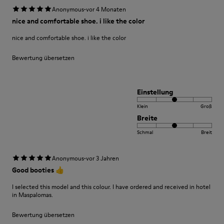
·
Anonymous
vor 4 Monaten
nice and comfortable shoe. i like the color
nice and comfortable shoe. i like the color
Bewertung übersetzen
Einstellung
Klein
Groß
Breite
Schmal
Breit
·
Anonymous
vor 3 Jahren
Good booties 👍
I selected this model and this colour. I have ordered and received in hotel
in Maspalomas.
Bewertung übersetzen