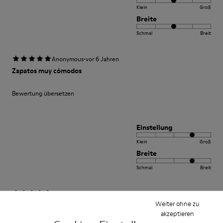
Klein
Groß
Breite
Schmal
Breit
·
Anonymous
vor 6 Jahren
Zapatos muy cómodos
Bewertung übersetzen
Einstellung
Klein
Groß
Breite
Schmal
Breit
·
Anonymous
vor 2 Jahren
Weiter ohne zu
Comfort
akzeptieren
This is my third pair of Peu’s. I wore my first pair for over 12 years and was