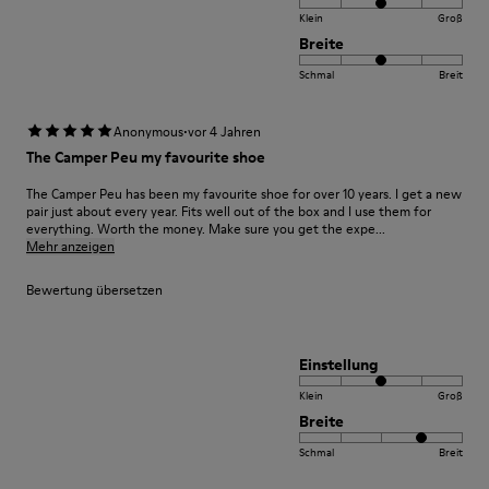
Klein
Groß
Breite
Schmal
Breit
·
Anonymous
vor 4 Jahren
The Camper Peu my favourite shoe
The Camper Peu has been my favourite shoe for over 10 years. I get a new
pair just about every year. Fits well out of the box and I use them for
everything. Worth the money. Make sure you get the expe...
Mehr anzeigen
Bewertung übersetzen
Einstellung
Klein
Groß
Breite
Schmal
Breit