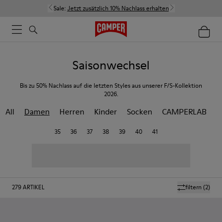
Sale:
Jetzt zusätzlich 10% Nachlass erhalten
Saisonwechsel
Bis zu 50% Nachlass auf die letzten Styles aus unserer F/S-Kollektion
2026.
All
Damen
Herren
Kinder
Socken
CAMPERLAB
35
36
37
38
39
40
41
279
ARTIKEL
filtern
(2)