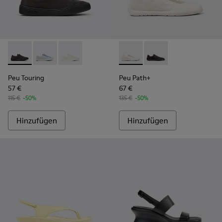
Peu Touring - K201862-004 - Graue Sneaker aus recycelten 
Peu Touring - K201862-005
Peu Touring - K201862-002
Peu Path+ - K201889-001 - W
Peu Path+ - K201889
Peu Touring
Peu Path+
57 €
67 €
115 €
-50%
135 €
-50%
Hinzufügen
Hinzufügen