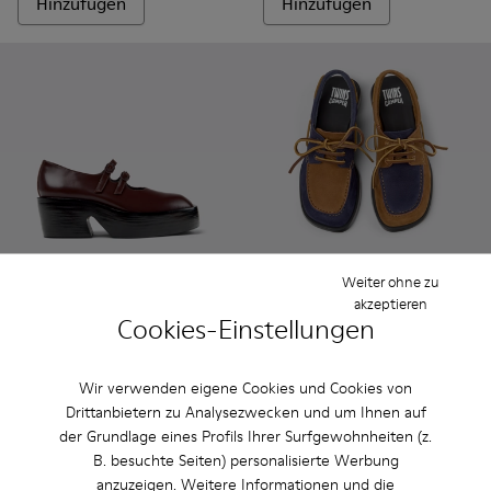
Hinzufügen
Hinzufügen
Weiter ohne zu
akzeptieren
Cookies-Einstellungen
Billie - K201805-001 - Weinrote Lederschuhe für Damen.
Billie - K201805-003
Billie - K201805-002
Twins - K201742-005 - Halb
Twins - K201742-007
Twins - K2017
Twins -
Billie
Twins
Wir verwenden eigene Cookies und Cookies von
99 €
129 €
Drittanbietern zu Analysezwecken und um Ihnen auf
165 €
-40%
185 €
-30%
der Grundlage eines Profils Ihrer Surfgewohnheiten (z.
B. besuchte Seiten) personalisierte Werbung
Hinzufügen
Hinzufügen
anzuzeigen. Weitere Informationen und die