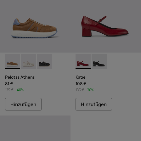
Pelotas Athens - K201845-003 - Braun-blaue Sneakers aus 
Pelotas Athens - K201845-002
Pelotas Athens - K201845-001
Katie - K200694-009 - Rote
Katie - K200694-001
Pelotas Athens
Katie
81 €
108 €
135 €
-40%
135 €
-20%
Hinzufügen
Hinzufügen