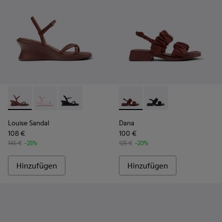
Louise Sandal - K201916-002 - Burgunderrote Ledersandale
Louise Sandal - K201916-003
Louise Sandal - K201916-001
Dana - K201894-003 - Burgun
Dana - K201894-001
Louise Sandal
Dana
108 €
100 €
145 €
-25%
125 €
-20%
Hinzufügen
Hinzufügen