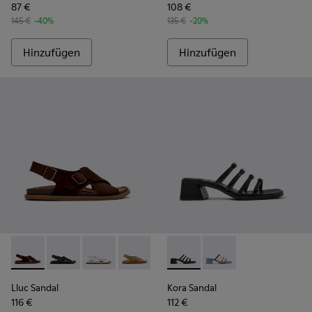
87 €
108 €
145 €
-40%
135 €
-20%
Hinzufügen
Hinzufügen
Lluc Sandal - K201880-001 - Braune Sandalen aus Veloursle
Lluc Sandal - K201880-004
Lluc Sandal - K201880-003 - Weiße Ledersan
Lluc Sandal - K201880-002 - Braune V
Kora Sandal - K201911-001 -
Kora Sandal - K201911
Lluc Sandal
Kora Sandal
116 €
112 €