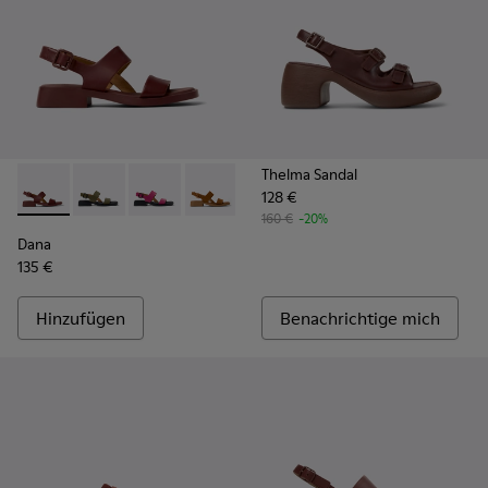
Thelma Sandal
128 €
Dana - K201486-015 - Burgunderrote Ledersandalen Für Da
Dana - K201486-020
Dana - K201486-019
Dana - K201486-014
Dana - K201486-007 - Weiße L
Dana - K201486-005
160 €
-20%
Dana
135 €
Hinzufügen
Benachrichtige mich