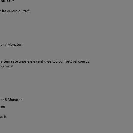
hulas!!!
 las quiere quitar!!
vor 7 Monaten
e tem sete anos e ele sentiu-se tão confortável com as
ou mais!
vor 8 Monaten
oes
e it.