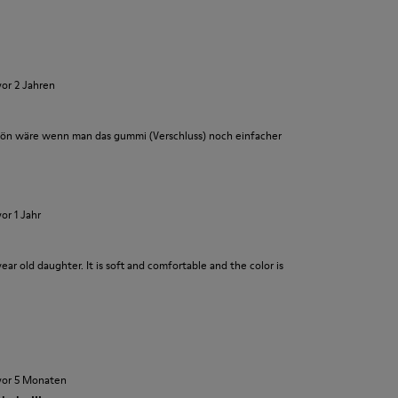
vor 2 Jahren
ön wäre wenn man das gummi (Verschluss) noch einfacher
vor 1 Jahr
ear old daughter. It is soft and comfortable and the color is
vor 5 Monaten