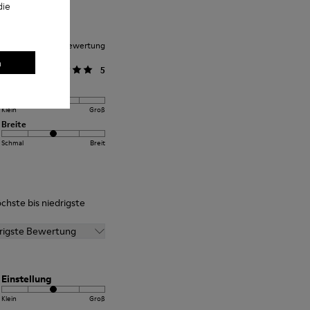
die
nittliche Kundenbewertung
n
llgemein
5
Einstellung
Klein
Groß
Breite
Schmal
Breit
chste bis niedrigste
drigste Bewertung
Einstellung
Klein
Groß