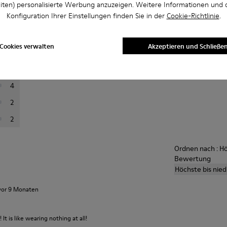
iten) personalisierte Werbung anzuzeigen. Weitere Informationen und 
ins
Konfiguration Ihrer Einstellungen finden Sie in der
Cookie-Richtlinie
.
rtung aus, um Bewertungen zu filtern
Durchsch
Cookies verwalten
Akzeptieren und Schließe
63
A
12
4
2
2
Ordnen nach : Hö
Bewertung
Höchste bis nie
vor 9 Monaten
! It is like wearing nothing at all!