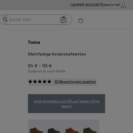
CAMPER GESCHÄFTE
MACH MIT
MEIN K
Suche hier
Twins
Mehrfarbige Kinderstiefeletten
85 € - 99 €
Endpreis je nach Größe
83 Bewertungen ansehen
Jetzt anmelden und 10% auf diesen Style
sparen
Peu - 90019-131
Peu - 90019-130
Peu - 90019-126
Peu - 90019-125