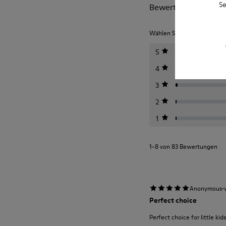
Se
Bewertungen von Tw
Wählen Sie unten eine Bewe
5
4
3
2
1
1–8 von 83 Bewertungen
·
Anonymous
Perfect choice
Perfect choice for little kids