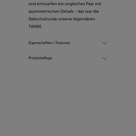
und entwarfen ein ungleiches Paar mit
asymmetrischen Details – das war die
Geburtsstunde unserer legendären
TWINS.
Eigenschaften / Features
Obermaterial
Produktpflege
Leder
Farbe
Mehrfarbig
Laufsohle/Eigenschaften
Unsere Schuhe werden aus sorgfältig
Gummi (20% recyceltes Material)
ausgewählten und hochwertigen
Seitlicher Reißverschluss
Materialien hergestellt. Mit den richtigen
Schnürsenkel
Schuhpflegeprodukten halten sie länger.
Brandsohle
EVA
Ausführliche Pflegehinweise finden Sie in
Futter
48% recycelter Polyester 30%
unserer
Schuhpflegeanleitung
.
Leder 12% Leder Velourslederfinish 10%
Leder mit Velourslederfinish