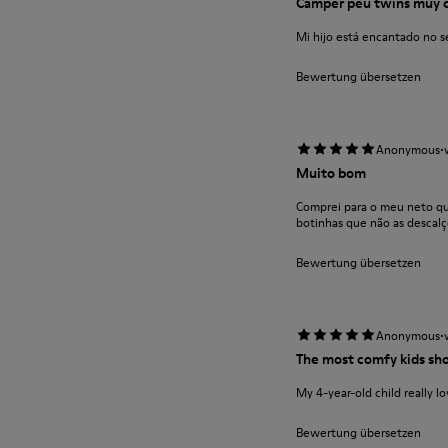
Camper peu twins muy c
Mi hijo está encantado no se
Bewertung übersetzen
·
Anonymous
Muito bom
Comprei para o meu neto qu
botinhas que não as descalç
Bewertung übersetzen
·
Anonymous
The most comfy kids sh
My 4-year-old child really lov
Bewertung übersetzen