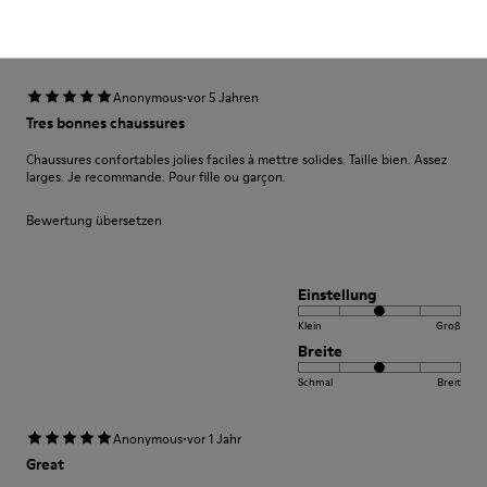
Breite
Schmal
Breit
·
Anonymous
vor 5 Jahren
Tres bonnes chaussures
Chaussures confortables jolies faciles à mettre solides. Taille bien. Assez
larges. Je recommande. Pour fille ou garçon.
Bewertung übersetzen
Einstellung
Klein
Groß
Breite
Schmal
Breit
·
Anonymous
vor 1 Jahr
Great