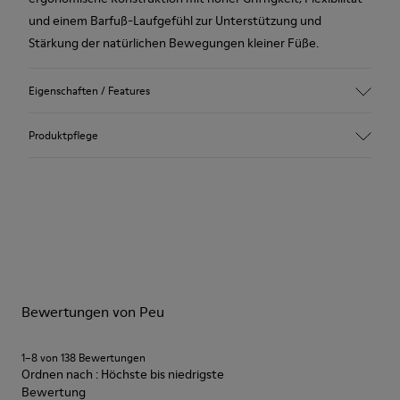
und einem Barfuß-Laufgefühl zur Unterstützung und
Stärkung der natürlichen Bewegungen kleiner Füße.
Eigenschaften / Features
Obermaterial
Produktpflege
Schweinsleder
Farbe
Braun
Laufsohle/Eigenschaften
Unsere Schuhe werden aus sorgfältig ausgewählten und
Gummilaufsohle (20 % recycelt)
hochwertigen Materialien hergestellt. Mit den richtigen
Klettverschluss für einfaches Anziehen
Schuhpflegeprodukten halten sie länger.
Elastische Schnürsenkel für einfaches Anziehen
TECHNOLOGIE
Ausführliche Pflegehinweise finden Sie in unserer
Podoactiva-zertifiziert
Bewertungen von Peu
Schuhpflegeanleitung
.
Innensohle
Herausnehmbares EVA-Fußbett
1–8 von 138 Bewertungen
Futter
Ordnen nach : Höchste bis niedrigste
40 % Schweinsleder 33 % recyceltes Polyester 27 %
Bewertung