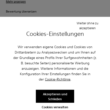
Mehr anzeigen
Bewertung übersetzen
Weiter ohne zu
akzeptieren
Einstellung
Cookies-Einstellungen
Klein
Groß
Breite
Wir verwenden eigene Cookies und Cookies von
Schmal
Breit
Drittanbietern zu Analysezwecken und um Ihnen auf
der Grundlage eines Profils Ihrer Surfgewohnheiten (z.
·
Anonymous
vor 2 Jahren
B. besuchte Seiten) personalisierte Werbung
Toll verarbeiteter super flexibler Konderschuh
anzuzeigen. Weitere Informationen und die
Konfiguration Ihrer Einstellungen finden Sie in
Wie auch der Erwachsenen Schuh ist dieser Kinderschuh super
verarbeitet und mit einer flexiblen Sohle ausgestattet was für Kinderfüße
der
Cookie-Richtlinie
.
besonders wichtig ist!
Akzeptieren und
Schließen
Einstellung
Cookies verwalten
Klein
Groß