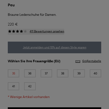
Peu
Braune Lederschuhe für Damen.
220 €
411 Bewertungen ansehen
Jetzt anmelden und 10% auf diesen Style sparen
Wählen Sie Ihre
Frauengröße
(EU)
Größentabelle
35
36
37
38
39
40
41
42
*
Wenige Artikel vorhanden