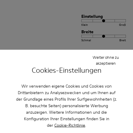
Einstellung
Klein
Groß
Breite
Schmal
Breit
·
Anonymous
vor 2 Jahren
Weiter ohne zu
Peu(brown colour)
akzeptieren
Cookies-Einstellungen
Comfortable and stylish. Happy to own the shoes.
Bewertung übersetzen
Wir verwenden eigene Cookies und Cookies von
Drittanbietern zu Analysezwecken und um Ihnen auf
der Grundlage eines Profils Ihrer Surfgewohnheiten (z.
Einstellung
B. besuchte Seiten) personalisierte Werbung
anzuzeigen. Weitere Informationen und die
Klein
Groß
Konfiguration Ihrer Einstellungen finden Sie in
Breite
der
Cookie-Richtlinie
.
Schmal
Breit