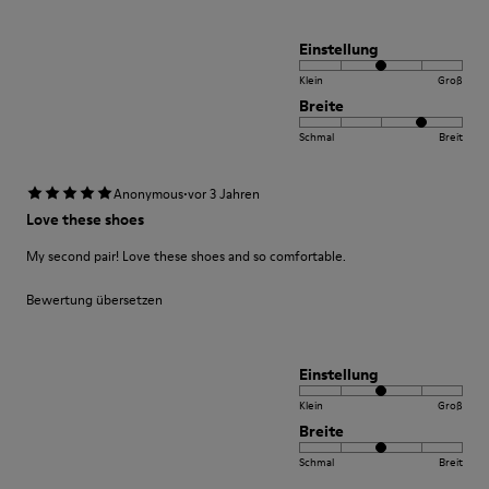
Einstellung
Klein
Groß
Breite
Schmal
Breit
·
Anonymous
vor 3 Jahren
Love these shoes
My second pair! Love these shoes and so comfortable.
Bewertung übersetzen
Einstellung
Klein
Groß
Breite
Schmal
Breit