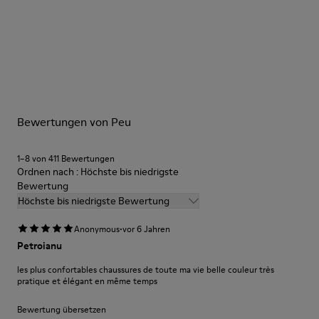
Farbe
Braun
Außensohle/Merkmale
Unsere Schuhe werden aus sorgfältig ausgewählten und
BRIDGE® XTRAGRIP Gummi-Außensohle
hochwertigen Materialien hergestellt. Mit den richtigen
Elastische Schnürsenkel für leichtes Anziehen
Schuhpflegeprodukten halten sie länger.
TECHNOLOGIE
Podoactiva-zertifiziert
Ausführliche Pflegehinweise finden Sie in unserer
Innensohle
Bewertungen von Peu
Schuhpflegeanleitung
.
EVA-Fußbett
Futter
1–8 von 411 Bewertungen
55,02 % Rindsleder, 44,98 % Recyceltes PET
Ordnen nach : Höchste bis niedrigste
Bewertung
Höchste bis niedrigste Bewertung
·
Anonymous
vor 6 Jahren
Petroianu
les plus confortables chaussures de toute ma vie belle couleur très
pratique et élégant en même temps
Bewertung übersetzen