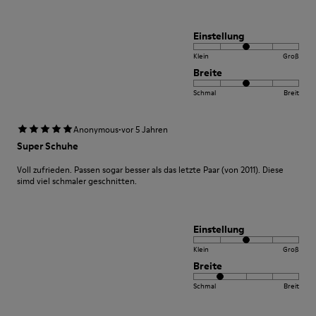
Einstellung
Klein
Groß
Breite
Schmal
Breit
·
Anonymous
vor 5 Jahren
Super Schuhe
Voll zufrieden. Passen sogar besser als das letzte Paar (von 2011). Diese
simd viel schmaler geschnitten.
Einstellung
Klein
Groß
Breite
Schmal
Breit