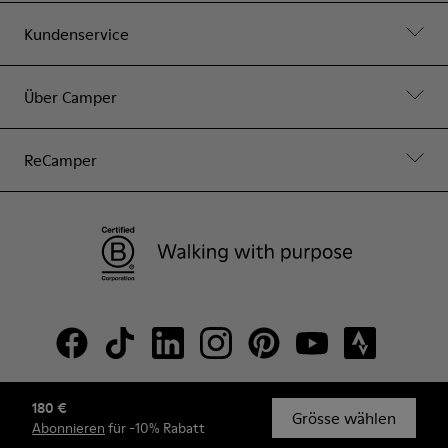
Kundenservice
Über Camper
ReCamper
180 €
© Camper, 2026
Grösse wählen
Abonnieren
für -10% Rabatt