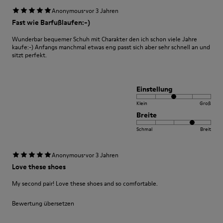
·
Anonymous
vor 3 Jahren
Fast wie Barfußlaufen:-)
Wunderbar bequemer Schuh mit Charakter den ich schon viele Jahre
kaufe:-) Anfangs manchmal etwas eng passt sich aber sehr schnell an und
sitzt perfekt.
Einstellung
Klein
Groß
Breite
Schmal
Breit
·
Anonymous
vor 3 Jahren
Love these shoes
My second pair! Love these shoes and so comfortable.
Bewertung übersetzen