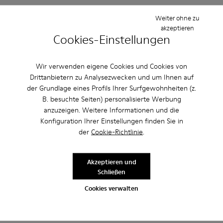
Weiter ohne zu
Einstellung
akzeptieren
Klein
Groß
Cookies-Einstellungen
Breite
Schmal
Breit
Wir verwenden eigene Cookies und Cookies von
Drittanbietern zu Analysezwecken und um Ihnen auf
·
Anonymous
vor 3 Jahren
der Grundlage eines Profils Ihrer Surfgewohnheiten (z.
Excelente
B. besuchte Seiten) personalisierte Werbung
anzuzeigen. Weitere Informationen und die
Muy comodo excelente compra me gusto
Konfiguration Ihrer Einstellungen finden Sie in
der
Cookie-Richtlinie
.
Bewertung übersetzen
Akzeptieren und
Einstellung
Schließen
Klein
Groß
Cookies verwalten
Breite
Schmal
Breit