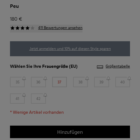
Peu
180 €
411 Bewertungen ansehen
Jetzt anmelden und 10% auf diesen Style sparen
Wählen Sie Ihre
Frauengröße
(EU)
Größentabelle
35
36
37
38
39
40
41
42
*
Wenige Artikel vorhanden
Hinzufügen