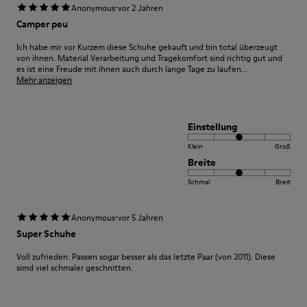
·
Anonymous
vor 2 Jahren
Camper peu
Ich habe mir vor Kurzem diese Schuhe gekauft und bin total überzeugt
von ihnen. Material Verarbeitung und Tragekomfort sind richtig gut und
es ist eine Freude mit ihnen auch durch lange Tage zu laufen...
Mehr anzeigen
Einstellung
Klein
Groß
Breite
Schmal
Breit
·
Anonymous
vor 5 Jahren
Super Schuhe
Voll zufrieden. Passen sogar besser als das letzte Paar (von 2011). Diese
simd viel schmaler geschnitten.