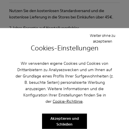
Nutzen Sie den kostenlosen Standardversand und die
kostenlose Lieferung in die Stores bei Einkäufen über 45€.
2 Jahre Garantie auf Herstellungsfehler.
Weiter ohne zu
akzeptieren
Beschreibung
Cookies-Einstellungen
Urbaner Schuh mit retro-futuristischem Look.
Wir verwenden eigene Cookies und Cookies von
Drittanbietern zu Analysezwecken und um Ihnen auf
Eigenschaften / Features
der Grundlage eines Profils Ihrer Surfgewohnheiten (z.
Rosa.
B. besuchte Seiten) personalisierte Werbung
Produktpflege
Lackleder.
anzuzeigen. Weitere Informationen und die
Lederbezogenes, herausnehmbares Fußbett.
Konfiguration Ihrer Einstellungen finden Sie in
Gummibeschichtung an Ferse und Zehenpartie.
der
Cookie-Richtlinie
.
Futter: 50 % Polyester - 35 % Schweinsleder - 15 % Textil
Unsere Schuhe werden aus sorgfältig ausgewählten und
hochwertigen Materialien hergestellt. Mit den richtigen
Akzeptieren und
Schuhpflegeprodukten halten sie länger.
Schließen
Sale: Jetzt zusätzlich 10% Nachlass