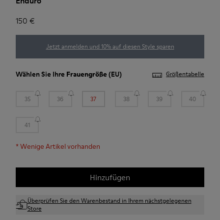
Enduro
150 €
Jetzt anmelden und 10% auf diesen Style sparen
Wählen Sie Ihre
Frauengröße
(EU)
Größentabelle
35
36
37
38
39
40
41
*
Wenige Artikel vorhanden
Hinzufügen
Überprüfen Sie den Warenbestand in Ihrem nächstgelegenen
Store