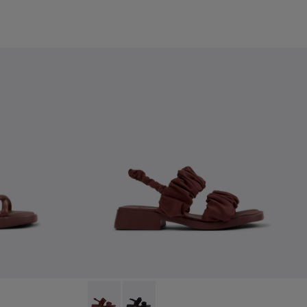
 Sandàlies de pell burdeus per a dona amb soles exteriors.
916-003
- K201916-001
Dana - K201894-003 - Sandàlies tèxtils burde
Dana - K201894-001