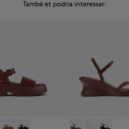
També et podria interessar:
de pell blanques per a dona.
003
59-012 - Sandàlies de pell bordeus per a dona.
01740-001
 - K201659-015
Tasha - K201659-011
Tasha - K201659-006
Louise Sandal - K201916-002 -
Louise Sandal - K201
Louise Sandal 