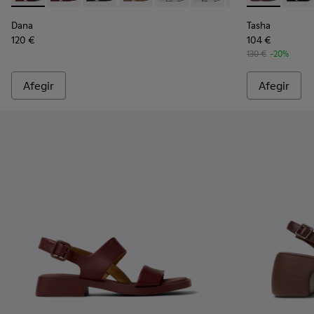
Dana
Tasha
120 €
104 €
130 €
-20%
Afegir
Afegir