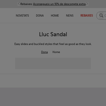
Rebaixes:
Aconsegueix un 10% de descompte extra
Cerc
NOVETATS
DONA
HOME
NENS
REBAIXES
Lluc Sandal
Easy slides and buckled styles that feel as good as they look.
Dona
Home