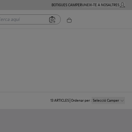
BOTIGUES CAMPER
UNEIX-TE A NOSALTRES
COMPTE
a aquí
13
ARTICLES
Ordenar per
:
Selecció Camper