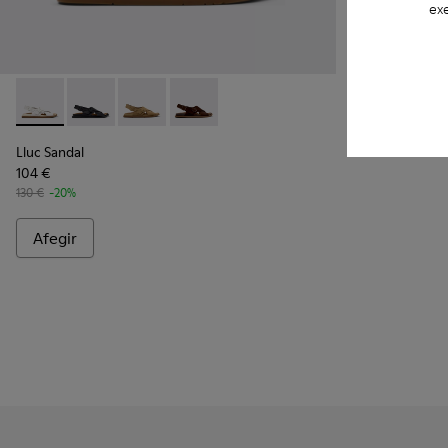
exe
Lluc Sandal - K201880-003 - Sandàlies de pell blanques per a
Lluc Sandal - K201880-004 - Sandàlies de pell negres
Lluc Sandal - K201880-002 - Sandàlies de pell
Lluc Sandal - K201880-001 - Sandàlies
Lluc Sandal
104 €
130 €
-20%
Afegir