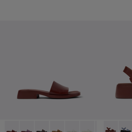
Dana - K201740-014 - Sandàlies de pell bordeus per a dona.
Dana - K201740-015
Dana - K201740-013
Dana - K201740-011
Dana - K201740-008 - Sandàlies 
Dana - K201740-004
Dana - K201740-
Tasha - K2016
Dana - K2
Tasha