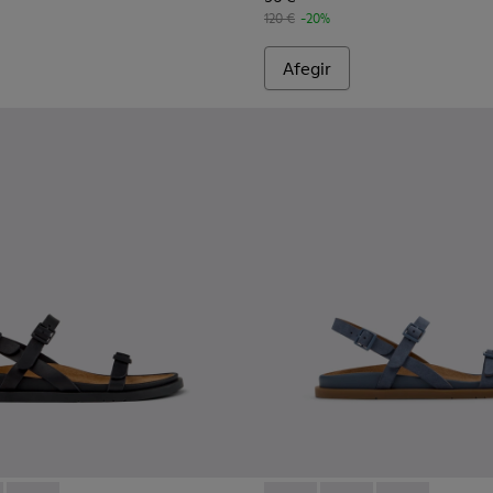
120 €
-20%
Afegir