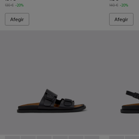
130 €
-20%
140 €
-20%
Afegir
Afegir