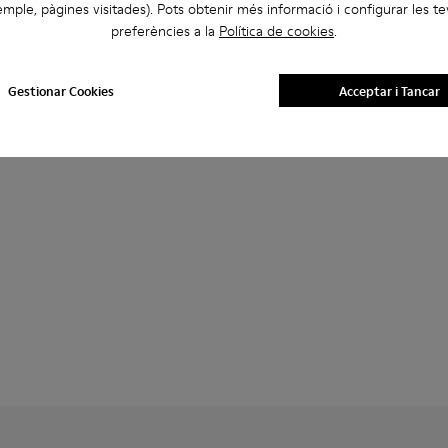
mple, pàgines visitades). Pots obtenir més informació i configurar les t
preferències a la
Política de cookies
.
Gestionar Cookies
Acceptar i Tancar
 dona.
 per a dona.
 de camussa marrons per a dona.
 de camussa marrons per a dona.