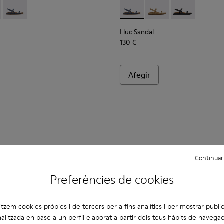
ona.
ussa verdes per a dona.
ussa marrons per a dona.
de pell de camussa blaves per a dona.
ndàlies de camussa marrons per a dona.
2 - Sandàlies de pell marró per a dona.
 K201883-001 - Sandàlies negres de pell per a dona.
andal - K201883-004 - Sandàlies de camussa marrons per a don
Lluc Sandal - K201883-003 - Sandàlies de camussa blaves per 
Lluc Sandal - K201883-003 - 
Lluc Sandal - K201883
Lluc Sandal - 
Lluc Sandal
130 €
Afegir
Continuar
Preferències de cookies
litzem cookies pròpies i de tercers per a fins analítics i per mostrar public
alitzada en base a un perfil elaborat a partir dels teus hàbits de navegac