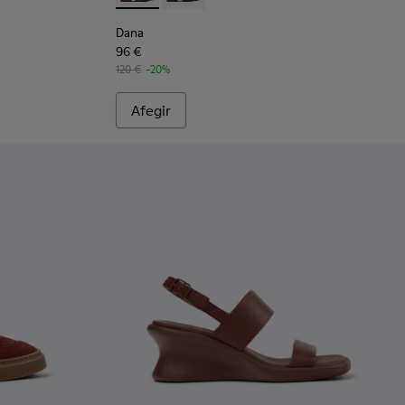
Dana
96 €
120 €
-20%
Afegir