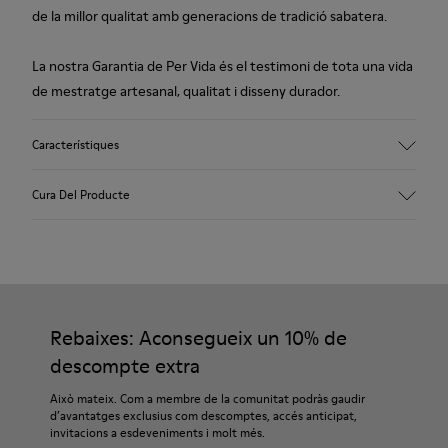
de la millor qualitat amb generacions de tradició sabatera.
La nostra Garantia de Per Vida és el testimoni de tota una vida
de mestratge artesanal, qualitat i disseny durador.
Característiques
Exterior
Cura Del Producte
100,0% pell vacuna
Color
marró
Sola/Característiques
Les nostres sabates es confeccionen amb materials de
Sola exterior de Goma BRIDGE® XTRAGRIP
primera qualitat, curosament seleccionats. Utilitzant
Cordons elàstics per a un ajust fàcil
productes específics per a calçat, les protegiràs i aconseguiràs
Rebaixes: Aconsegueix un 10% de
TECNOLOGIA
que durin més.
Amb certificació Podoactiva
descompte extra
Plantilla
Si necessites indicacions precises sobre com tenir cura de les
Això mateix. Com a membre de la comunitat podràs gaudir
Plantilla de PU
teves sabates, pots visitar la nostra
Guia de manteniment de
d’avantatges exclusius com descomptes, accés anticipat,
Folre
invitacions a esdeveniments i molt més.
sabates
.