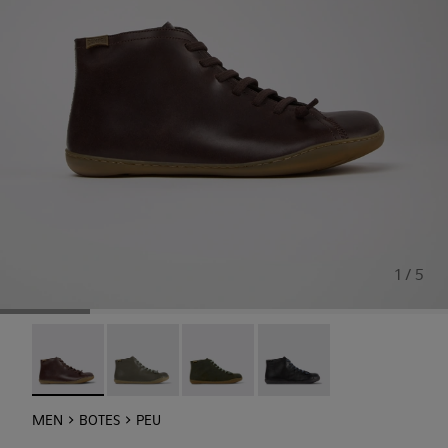
1 / 5
Peu - 36411-118 - Botins de pell marrons per a home.
Peu - 36411-113
Peu - 36411-112
Peu - 36411-109
MEN
BOTES
PEU