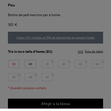
Peu
Botins de pell marrons per a home.
185 €
Uneix-t’hi i tindràs un 10% de descompte en aquest model
Tria la teva
talla d'home
(EU)
Guia de talles
39
40
41
42
43
44
45
46
47
*
Queden poques unitats
Afegir a la bossa