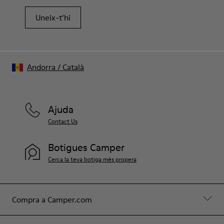
69,1% PET reciclat, 25,6% pell porcina, 5,3% PU
Uneix-t’hi
Andorra
/
Català
Ajuda
Contact Us
Botigues Camper
Cerca la teva botiga més propera
Compra a Camper.com