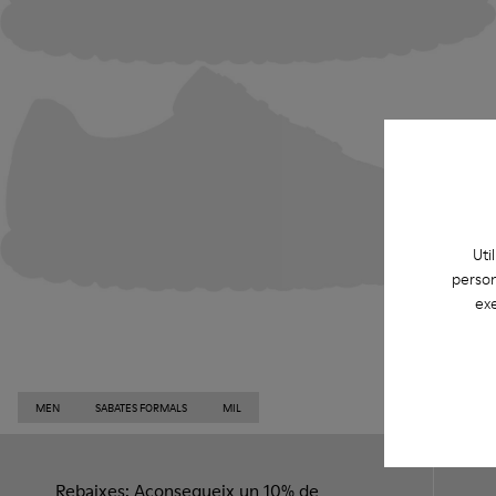
Uti
person
exe
MEN
SABATES FORMALS
MIL
Rebaixes: Aconsegueix un 10% de