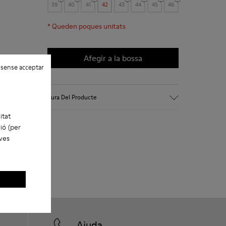
39
40
41
42
43
44
45
46
*
Queden poques unitats
Afegir a la bossa
 sense acceptar
Cura Del Producte
itat
ió (per
eves
Ajuda