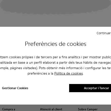
Continuar
Preferències de cookies
litzem cookies pròpies i de tercers per a fins analítics i per mostrar public
alitzada en base a un perfil elaborat a partir dels teus hàbits de navegac
mple, pàgines visitades). Pots obtenir més informació i configurar les t
preferències a la
Política de cookies
.
Gestionar Cookies
Acceptar i Tancar
Compra a
Atenció al client
Sobre Camper