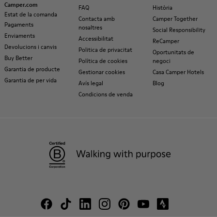
Camper.com
FAQ
Història
Estat de la comanda
Contacta amb
Camper Together
Pagaments
nosaltres
Social Responsibility
Enviaments
Accessibilitat
ReCamper
Devolucions i canvis
Politica de privacitat
Oportunitats de
Buy Better
Política de cookies
negoci
Garantia de producte
Gestionar cookies
Casa Camper Hotels
Garantia de per vida
Avís legal
Blog
Condicions de venda