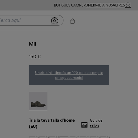
BOTIGUES CAMPER
UNEIX-TE A NOSALTRES
COMPTE
a aquí
Mil
150 €
Uneix-t’hi i tindràs un 10% de descompte
en aquest model
Mil - 18756-017
Tria la teva
talla d'home
Guia de
(EU)
talles