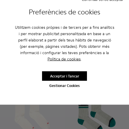
Preferències de cookies
Utilitzem cookies pròpies i de tercers per a fins analítics
i per mostrar publicitat personalitzada en base a un
Peu Serra Footbeds
perfil elaborat a partir dels teus hàbits de navegació
35 €
Red Seacell mid-length socks
Red Seacell mid-lengt
(per exemple, pàgines visitades). Pots obtenir més
informació i configurar les teves preferències a la
Red Seacell mid-length socks
Política de cookies
.
25 €
Afegir
Afegir
Acceptar i Tancar
Gestionar Cookies