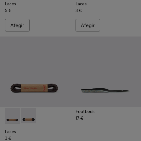
Laces
Laces
5 €
3 €
Afegir
Afegir
Footbeds
17 €
Laces - KL00003-002 - Cordons rodons de color marró fosc
Laces - KL00003-001 - Cordons rodons de color negr
Laces
3 €