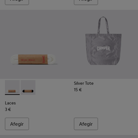
Silver Tote
15 €
Laces - KL00006-002 - Cordons plans de color blanc
Laces - KL00006-001 - Cordons plans de color negre
Laces
3 €
Afegir
Afegir