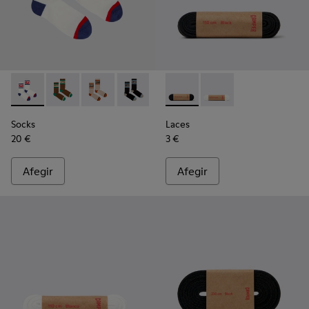
Socks - KA00073-004 - Mitjons de mitja canya blancs, vermel
Socks - KA00073-009 - Mitjons de canya mitjana marr
Socks - KA00073-008 - Mitjons de canya mitja
Socks - KA00073-007 - Mitjons de canya
Socks - KA00073-006 - Mitjons d
Laces - KL00001-001 - Cordon
Socks - KA00073-005 - Mi
Laces - KL00001-002 -
Socks
Laces
20 €
3 €
Afegir
Afegir