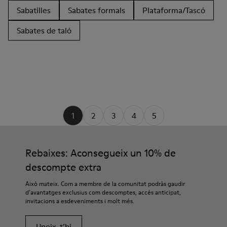
Sabatilles
Sabates formals
Plataforma/Tascó
Sabates de taló
1
2
3
4
5
Rebaixes: Aconsegueix un 10% de
descompte extra
Això mateix. Com a membre de la comunitat podràs gaudir
d’avantatges exclusius com descomptes, accés anticipat,
invitacions a esdeveniments i molt més.
Uneix-t’hi