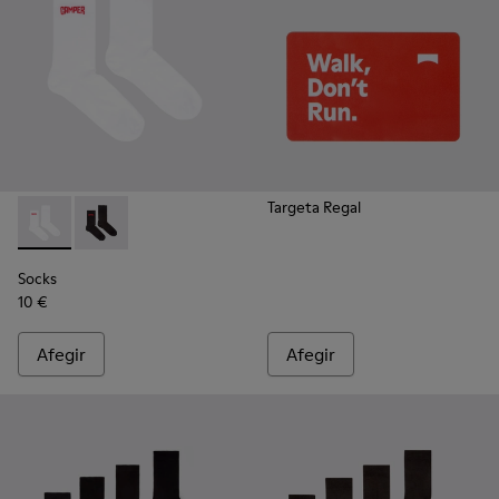
Targeta Regal
Socks - KA00072-002 - Mitjons bàsics de canya curta blancs
Socks - KA00072-001 - Mitjons bàsics de canya curta
Socks
10 €
Afegir
Afegir