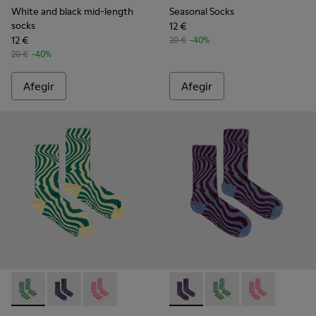
White and black mid-length
Seasonal Socks
socks
12 €
12 €
20 €
-40%
20 €
-40%
Afegir
Afegir
Seasonal Socks - KA00077-002 - Mitjons de mitja canya grocs
Seasonal Socks - KA00077-003 - Mitjons de mitja cany
Seasonal Socks - KA00077-001 - Mitjons de mi
Seasonal Socks - KA00077-003
Seasonal Socks - KA00
Seasonal Socks