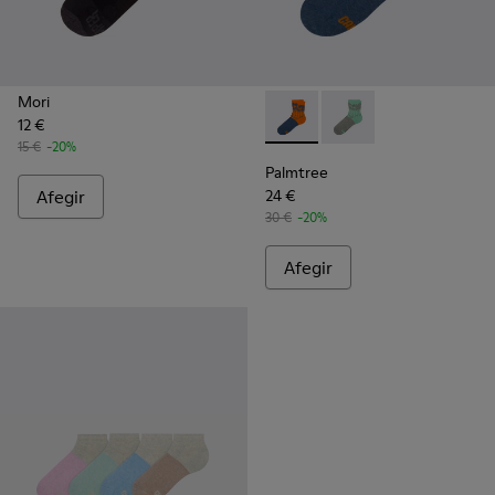
Mori
12 €
Palmtree - CA023-002 - Mult
Palmtree - CA023-001
15 €
-20%
Palmtree
Afegir
24 €
30 €
-20%
Afegir