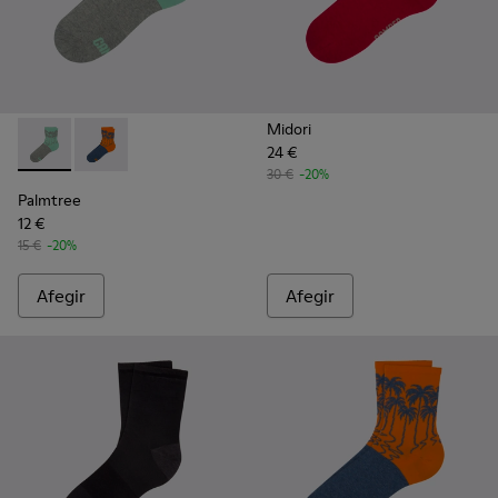
Midori
24 €
Palmtree - CA023-001 - Multicolor
Palmtree - CA023-002 - Multicolor
30 €
-20%
Palmtree
12 €
15 €
-20%
Afegir
Afegir