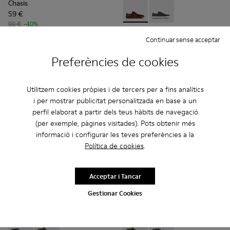
Chasis
59 €
Chasis - K100836-016 - Sabat
Chasis - K100836-011 
99 €
-40%
Chasis
Continuar sense acceptar
91 €
130 €
-30%
Preferències de cookies
Afegir
Afegir
Utilitzem cookies pròpies i de tercers per a fins analítics
i per mostrar publicitat personalitzada en base a un
perfil elaborat a partir dels teus hàbits de navegació
(per exemple, pàgines visitades). Pots obtenir més
informació i configurar les teves preferències a la
Política de cookies
.
Acceptar i Tancar
Gestionar Cookies