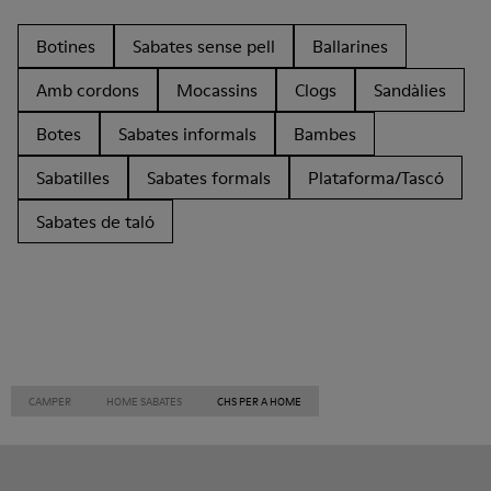
Botines
Sabates sense pell
Ballarines
Amb cordons
Mocassins
Clogs
Sandàlies
Botes
Sabates informals
Bambes
Sabatilles
Sabates formals
Plataforma/Tascó
Sabates de taló
CAMPER
HOME SABATES
CHS PER A HOME