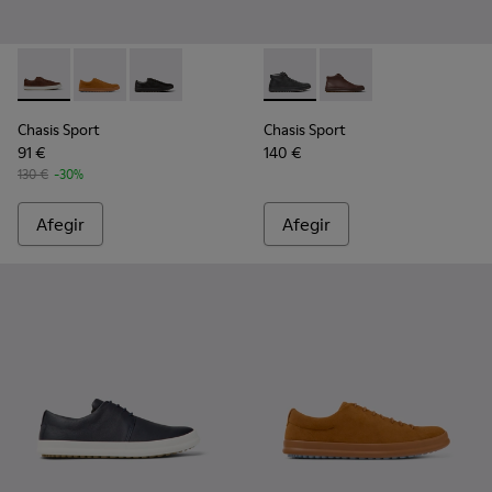
Chasis Sport - K100373-023 - Sabates marrons de pell per a 
Chasis Sport - K100373-042 - Sabata d’home de nubuc
Chasis Sport - K100373-008 - Sabates de pell 
Chasis Sport - K300236-004 -
Chasis Sport - K30023
Chasis Sport
Chasis Sport
91 €
140 €
130 €
-30%
Afegir
Afegir