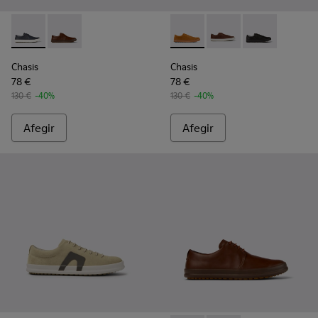
Chasis - K100836-011 - Sabates de pell blaves Per a home.
Chasis - K100836-016 - Sabates de pell marró per a 
Chasis - K100373-042 - Saba
Chasis - K100373-023 
Chasis - K1003
Chasis
Chasis
78 €
78 €
130 €
-40%
130 €
-40%
Afegir
Afegir