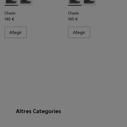
Chasis - K300432-001 - Botina d’home de pell de color negre
Chasis - K300432-003 - Botina d’home de pell de colo
Chasis - K300432-003 - Botin
Chasis - K300432-001 
Chasis
Chasis
140 €
140 €
Afegir
Afegir
Altres Categories