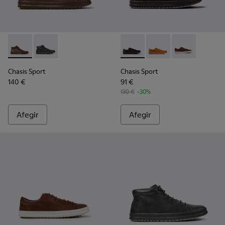
Chasis Sport - K300236-022 - Botes de turmell de pell marro
Chasis Sport - K300236-004 - Botes de canya baixa de
Chasis Sport - K100373-008 -
Chasis Sport - K10037
Chasis Sport -
Chasis Sport
Chasis Sport
140 €
91 €
130 €
-30%
Afegir
Afegir