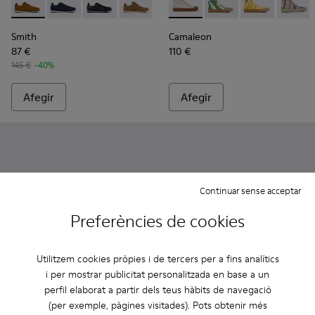
Smith - K100478-017 - Brown
Smith - K100478-018 - Sabates blaves de pell i teixit
Smith - K100478-016 - Sabates negres de pell i
Smith - K100478-004 - Brown
Camaleon - K300379-001 - W
Camaleon - K300379-0
Camaleon - K30
Camaleo
Smith
Camaleon
87 €
110 €
145 €
-40%
Afegir
Afegir
Continuar sense acceptar
Preferències de cookies
Utilitzem cookies pròpies i de tercers per a fins analítics
i per mostrar publicitat personalitzada en base a un
perfil elaborat a partir dels teus hàbits de navegació
(per exemple, pàgines visitades). Pots obtenir més
Camaleon - K300419-001 - Bota de pell de color negre per 
Camaleon - K300419-009 - Brown
Camaleon - K300419-002 - Bota de pell de co
Camaleon - K300419-002 - Bo
Camaleon - K300419-
Camaleon - K30