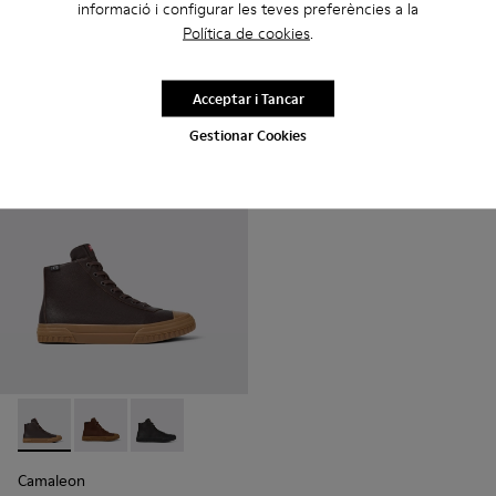
informació i configurar les teves preferències a la
Camaleon
Camaleon
Política de cookies
.
145 €
145 €
Acceptar i Tancar
Afegir
Afegir
Gestionar Cookies
Camaleon - K300419-009 - Brown
Camaleon - K300419-002 - Bota de pell de color mar
Camaleon - K300419-001 - Bota de pell de col
Camaleon