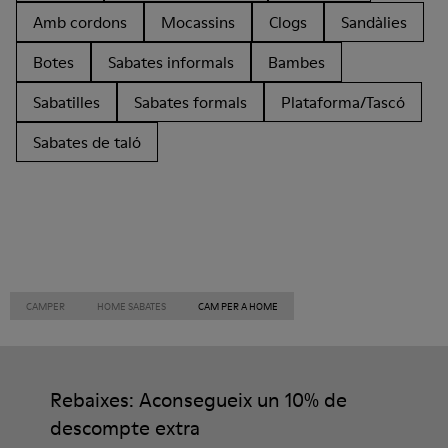
Amb cordons
Mocassins
Clogs
Sandàlies
Botes
Sabates informals
Bambes
Sabatilles
Sabates formals
Plataforma/Tascó
Sabates de taló
CAMPER
HOME SABATES
CAM PER A HOME
Rebaixes: Aconsegueix un 10% de
descompte extra