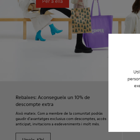
Per a ella
Uti
person
exe
Rebaixes: Aconsegueix un 10% de
descompte extra
Això mateix. Com a membre de la comunitat podràs
gaudir d’avantatges exclusius com descomptes, accés
anticipat, invitacions a esdeveniments i molt més.
Uneix-t’hi