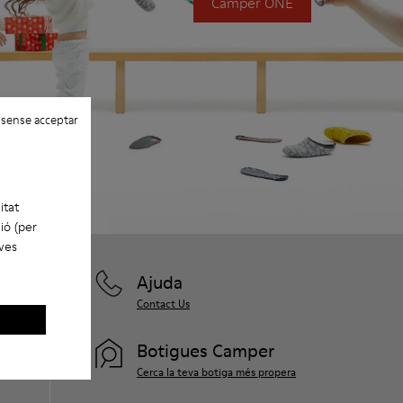
Camper ONE
 sense acceptar
itat
ió (per
eves
Ajuda
Contact Us
Botigues Camper
Cerca la teva botiga més propera