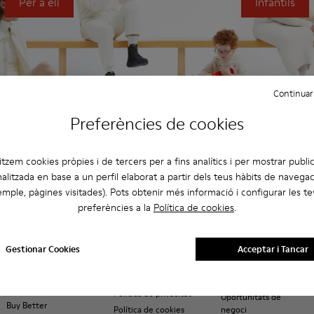
Per a ell
Infantils
Continuar
Preferències de cookies
litzem cookies pròpies i de tercers per a fins analítics i per mostrar public
alitzada en base a un perfil elaborat a partir dels teus hàbits de navegac
mple, pàgines visitades). Pots obtenir més informació i configurar les t
preferències a la
Política de cookies
.
Compra a
Atenció al client
Sobre Camper
Camper.com
FAQ
Història
Estat de la comanda
Gestionar Cookies
Acceptar i Tancar
Contacta amb
Camper Together
Pagaments
nosaltres
Social Responsibility
Enviaments
Accessibilitat
ReCamper
Devolucions i canvis
Politica de privacitat
Oportunitats de
Buy Better
Política de cookies
negoci