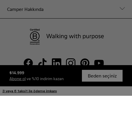
Camper Hakkında
₺14.999
Beden seçiniz
Abone ol
ve %10 indirim kazan
© Camper, 2026
3 veya 6 taksit ile ödeme imkanı