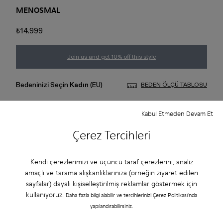
MENOSMAL
₺14.999
Join us and get 10% off this style
Bedeninizi Seçin
Kadın
(EU)
BEDEN ÖLÇÜ TABLOSU
37
38
39
40
41
42
Kabul Etmeden Devam Et
Çerez Tercihleri
43
44
45
Kendi çerezlerimizi ve üçüncü taraf çerezlerini, analiz
Sepete Ekle
amaçlı ve tarama alışkanlıklarınıza (örneğin ziyaret edilen
3 veya 6 taksit ile ödeme imkanı
sayfalar) dayalı kişiselleştirilmiş reklamlar göstermek için
kullanıyoruz.
Daha fazla bilgi alabilir ve tercihlerinizi Çerez Politikası'nda
yapılandırabilirsiniz.
Size en yakın mağazadaki stokları kontrol edin