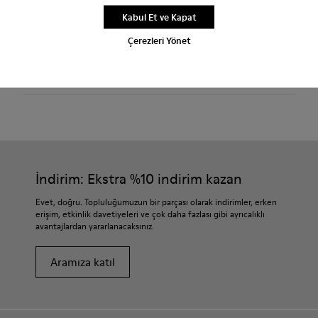
Kabul Et ve Kapat
2250 TL üzerindeki alışverişlerde ücretsiz standart ve mağaza
içi gönderim.
Çerezleri Yönet
AYAKKABI BAKIMI
İndirim: Ekstra %10 indirim kazan
Evet, doğru. Topluluğumuzun bir parçası olarak indirimler, erken
erişim, etkinlik davetiyeleri ve çok daha fazlası gibi ayrıcalıklı
avantajlardan yararlanacaksınız.
Aramıza katıl