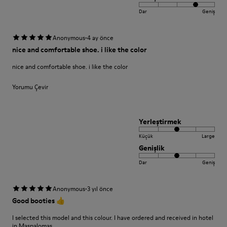
Dar
Geniş
·
Anonymous
4 ay önce
nice and comfortable shoe. i like the color
nice and comfortable shoe. i like the color
Yorumu Çevir
Yerleştirmek
Küçük
Large
Genişlik
Dar
Geniş
·
Anonymous
3 yıl önce
Good booties 👍
I selected this model and this colour. I have ordered and received in hotel
in Maspalomas.