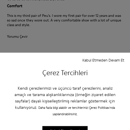
Comfort
This is my third pair of Peu’s. I wore my first pair for over 12 years and was
so sad once they wore out. A very comfortable shoe with a lot of unique
class and style.
Yorumu Çevir
Yerleştirmek
Kabul Etmeden Devam Et
Küçük
Large
Çerez Tercihleri
Genişlik
Dar
Geniş
Kendi çerezlerimizi ve üçüncü taraf çerezlerini, analiz
amaçlı ve tarama alışkanlıklarınıza (örneğin ziyaret edilen
·
Anonymous
3 yıl önce
sayfalar) dayalı kişiselleştirilmiş reklamlar göstermek için
satisfaction xxxxxxxxxxxxxxxxxxxxxxxxxxxxxxxxxxxxx
kullanıyoruz.
Daha fazla bilgi alabilir ve tercihlerinizi Çerez Politikası'nda
positif xxxxxxxxxxxxxxxxxxxxxxxxxxxxxxxxxxxxxxxxx
yapılandırabilirsiniz.
Yorumu Çevir