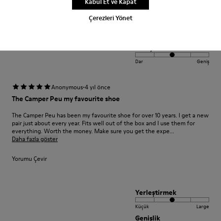
Kabul Et ve Kapat
Çerezleri Yönet
Yerleştirmek
Küçük
Large
Genişlik
Dar
Geniş
·
Anonymous
4 yıl önce
The Camper Peu my favourite shoe
The Camper Peu has been my favourite shoe for over 10 years. I get a new
pair just about every year. Fits well out of the box and I use them for
everything. Worth the money. Make sure you get the expe...
Daha fazla göster
Yorumu Çevir
Yerleştirmek
Küçük
Large
Genişlik