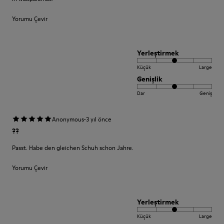
Yorumu Çevir
Yerleştirmek
Küçük
Large
Genişlik
Dar
Geniş
·
Anonymous
3 yıl önce
??
Passt. Habe den gleichen Schuh schon Jahre.
Yorumu Çevir
Yerleştirmek
Küçük
Large