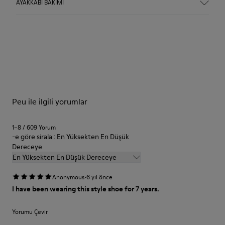
AYAKKABI BAKIMI
Peu ile ilgili yorumlar
1–8 / 609 Yorum
-e göre sirala : En Yüksekten En Düşük
Dereceye
En Yüksekten En Düşük Dereceye
·
Anonymous
6 yıl önce
I have been wearing this style shoe for 7 years.
Yorumu Çevir