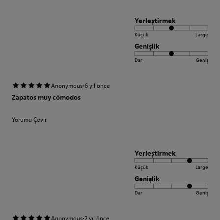
Yerleştirmek
Küçük
Large
Genişlik
Dar
Geniş
·
Anonymous
6 yıl önce
Zapatos muy cómodos
Yorumu Çevir
Yerleştirmek
Küçük
Large
Genişlik
Dar
Geniş
·
Anonymous
2 yıl önce