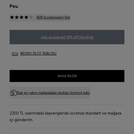
Peu
609 İncelemeleri Gör
Join us and get 10% off this style
BEDEN ÖLÇÜ TABLOSU
BANA BILDIR
Size en yakın mağazadaki stokları kontrol edin
2250 TL üzerindeki alışverişlerde ücretsiz standart ve mağaza
içi gönderim.