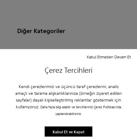
Diğer Kategoriler
Kabul Etmeden Devam Et
Yarım Botlar
Sandaletler
Botlar
Çerez Tercihleri
Deri Olmayan
Balerin Modeli
Bağcıklı
Günlük Ayakkabılar
Spor Ayakkabılar
Terlikler
Kendi çerezlerimizi ve üçüncü taraf çerezlerini, analiz
amaçlı ve tarama alışkanlıklarınıza (örneğin ziyaret edilen
mokasenleri
Klasik Ayakkabılar
sayfalar) dayalı kişiselleştirilmiş reklamlar göstermek için
kullanıyoruz.
Daha fazla bilgi alabilir ve tercihlerinizi Çerez Politikası'nda
Platform / Dolgu Taban
Clogs
Topuklular
yapılandırabilirsiniz.
Kabul Et ve Kapat