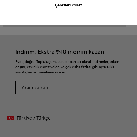
Çerezleri Yönet
CAMPER
ERKEK AYAKKABI
ERKEK IÇIN BACK TO WORK MEN AYAKKABI
İndirim: Ekstra %10 indirim kazan
Evet, doğru. Topluluğumuzun bir parçası olarak indirimler, erken
erişim, etkinlik davetiyeleri ve çok daha fazlası gibi ayrıcalıklı
avantajlardan yararlanacaksınız.
Aramıza katıl
Türkiye
/
Türkçe