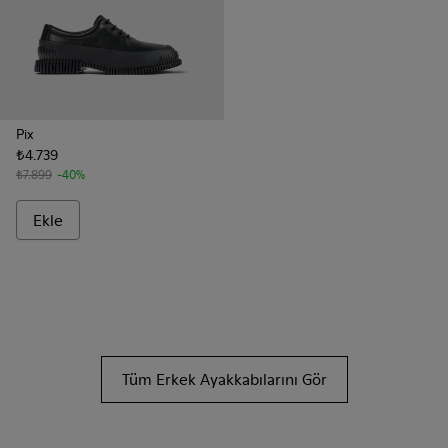
Pix
₺4.739
₺7.899
-40%
Ekle
Tüm Erkek Ayakkabılarını Gör