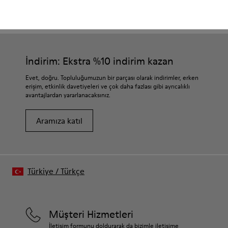
CAMPER
ERKEK KIYAFETLER
ERKEK IÇIN DENIM BY CAMPERLAB
İndirim: Ekstra %10 indirim kazan
Evet, doğru. Topluluğumuzun bir parçası olarak indirimler, erken
erişim, etkinlik davetiyeleri ve çok daha fazlası gibi ayrıcalıklı
avantajlardan yararlanacaksınız.
Aramıza katıl
Türkiye
/
Türkçe
Müşteri Hizmetleri
İletişim formunu doldurarak da bizimle iletişime