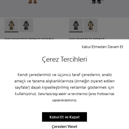
DISTORTED PRINT DENIM CAR COAT - AU00095-002 -
DISTORTED PRINT DENIM CAR COAT - AU00095-00
DISTORTED PRINT DISTRES
DISTORTED PRINT 
DISTORTED PRINT DENIM
DISTORTED PRINT
CAR COAT
DISTRESSED DENIM JEANS
Kabul Etmeden Devam Et
₺52.999
₺54.999
Çerez Tercihleri
Ekle
Ekle
Kendi çerezlerimizi ve üçüncü taraf çerezlerini, analiz
amaçlı ve tarama alışkanlıklarınıza (örneğin ziyaret edilen
sayfalar) dayalı kişiselleştirilmiş reklamlar göstermek için
kullanıyoruz.
Daha fazla bilgi alabilir ve tercihlerinizi Çerez Politikası'nda
yapılandırabilirsiniz.
Kabul Et ve Kapat
Çerezleri Yönet