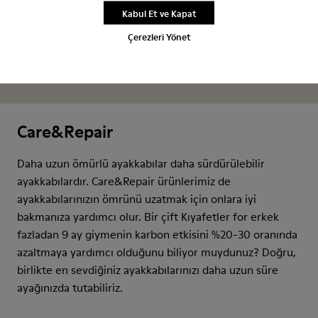
Kabul Et ve Kapat
Çerezleri Yönet
Care&Repair
Daha uzun ömürlü ayakkabılar daha sürdürülebilir
ayakkabılardır. Care&Repair ürünlerimiz de
ayakkabılarınızın ömrünü uzatmak için onlara iyi
bakmanıza yardımcı olur. Bir çift Kıyafetler for erkek
fazladan 9 ay giymenin karbon etkisini %20-30 oranında
azaltmaya yardımcı olduğunu biliyor muydunuz? Doğru,
birlikte en sevdiğiniz ayakkabılarınızı daha uzun süre
ayağınızda tutabiliriz.