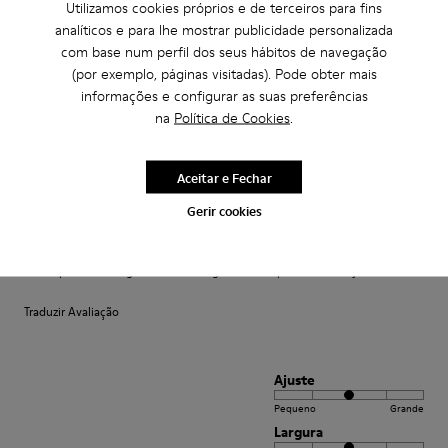
Utilizamos cookies próprios e de terceiros para fins
Traduzir Avaliação
analíticos e para lhe mostrar publicidade personalizada
com base num perfil dos seus hábitos de navegação
(por exemplo, páginas visitadas). Pode obter mais
Ajuste
informações e configurar as suas preferências
Pequeno
Grande
na
Política de Cookies
.
Largura
Estreito
Amplo
Aceitar e Fechar
Gerir cookies
·
Anonymous
há 4 anos
Comodidad
Pesan poco buen agarre diseño alegre. Ideales para teletrabajo con estilo
Traduzir Avaliação
Ajuste
Pequeno
Grande
Largura