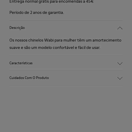
Entrega normal grátis para encomendas a 45€
Período de 2 anos de garantia.
Descrição
Os nossos chinelos Wabi para mulher têm um amortecimento
suave e são um modelo confortável e fácil de usar.
Características
Tecido técnico
Cuidados Com O Produto
Cor: violeta
Winterproof: conforto térmico.
Sola de borracha reciclada
Forma anatómica
Os nossos sapatos são fabricados com materiais
Forro: 100 % Têxtil (90% Lana - 10% Poliéster)
cuidadosamente selecionados de alta qualidade. Utilizando os
produtos de cuidados do calçado corretos, vais protegê-los e
garantir que duram mais tempo.