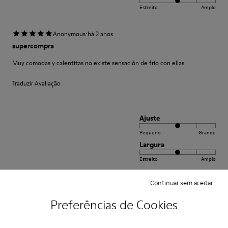
Estreito
Amplo
·
Anonymous
há 2 anos
supercompra
Muy comodas y calentitas no existe sensación de frio con ellas
Traduzir Avaliação
Ajuste
Pequeno
Grande
Largura
Estreito
Amplo
Continuar sem aceitar
·
Anonymous
há 5 anos
Come camminare scalzi ma molto meglio.
Preferências de Cookies
Un comfort così mai provato prima. Un caldo abbraccio