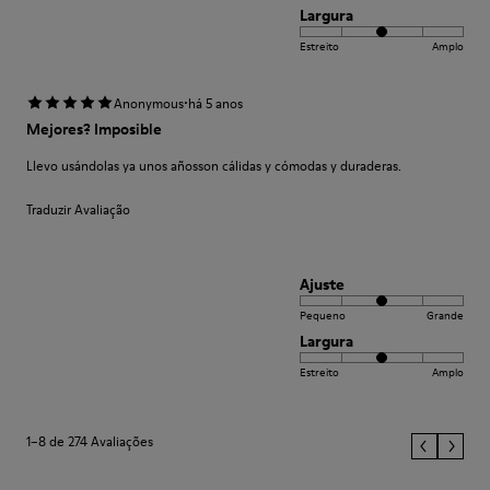
Largura
Estreito
Amplo
·
Anonymous
há 5 anos
Mejores? Imposible
Llevo usándolas ya unos añosson cálidas y cómodas y duraderas.
Traduzir Avaliação
Ajuste
Pequeno
Grande
Largura
Estreito
Amplo
1–8 de 274 Avaliações