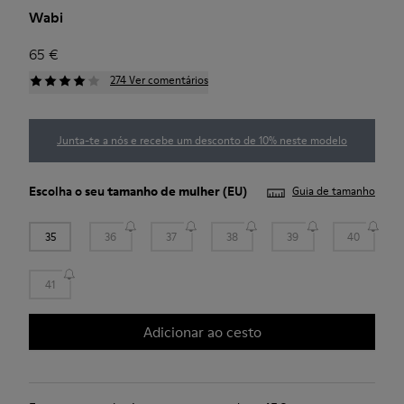
Wabi
65 €
274 Ver comentários
Junta-te a nós e recebe um desconto de 10% neste modelo
Escolha o seu
tamanho de mulher
(EU)
Guia de tamanho
35
36
37
38
39
40
41
Adicionar ao cesto