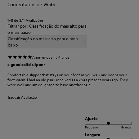
Comentários de Wabi
Para instruções detalhadas sobre como cuidar do teu par,
visita o nosso
Guia de Cuidados para Sapatos
.
1–8 de 274 Avaliações
Filtrar por : Classificação do mais alto para
o mais baixo
Classificação do mais alto para o mais
baixo
·
Anonymous
há 4 anos
a good solid slipper
Comfortable slipper that stays on your foot as you walk and keeps your
foot warm. I had an old pair i received as a xmas present years ago. They
wore well and am delighted to have another pair.
Traduzir Avaliação
Ajuste
Pequeno
Grande
Largura