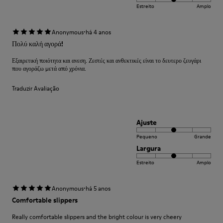
Estreito
Amplo
·
Anonymous
há 4 anos
Πολύ καλή αγορά!
Εξαιρετική ποιότητα και ανεση. Ζεστές και ανθεκτικές είναι το δευτερο ζευγάρι
που αγοράζω μετά από χρόνια.
Traduzir Avaliação
Ajuste
Pequeno
Grande
Largura
Estreito
Amplo
·
Anonymous
há 5 anos
Comfortable slippers
Really comfortable slippers and the bright colour is very cheery