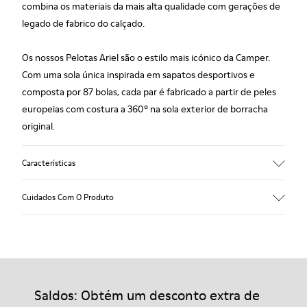
combina os materiais da mais alta qualidade com gerações de
legado de fabrico do calçado.
Os nossos Pelotas Ariel são o estilo mais icónico da Camper.
Com uma sola única inspirada em sapatos desportivos e
composta por 87 bolas, cada par é fabricado a partir de peles
europeias com costura a 360º na sola exterior de borracha
original.
Características
Gáspea
Cuidados Com O Produto
Couro
Cor
Multicolor
Sola Exterior/Características
Os nossos sapatos são fabricados com materiais
100% em borracha
cuidadosamente selecionados de alta qualidade. Utilizando os
Palmilha
produtos de cuidados do calçado corretos, vais protegê-los e
Saldos: Obtém um desconto extra de
PU
garantir que duram mais tempo.