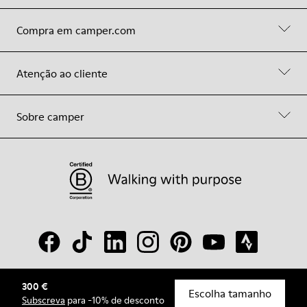
Compra em camper.com
Atenção ao cliente
Sobre camper
300 €
© Camper, 2026
Escolha tamanho
Subscreva
para -10% de desconto