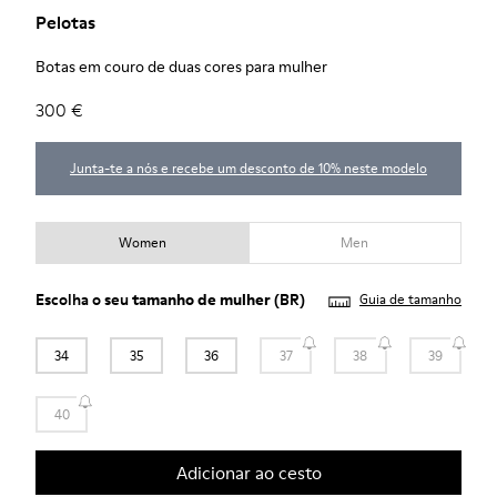
Pelotas
Botas em couro de duas cores para mulher
300 €
Junta-te a nós e recebe um desconto de 10% neste modelo
Women
Men
Escolha o seu
tamanho de mulher
(BR)
Guia de tamanho
34
35
36
37
38
39
40
Adicionar ao cesto