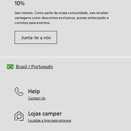
Forro
10%
50% Couro 42% Poliéster Reciclado 8% Nobuck
Para instruções detalhadas sobre como cuidar do teu par,
Isso mesmo. Como parte da nossa comunidade, vais receber
visita o nosso
Guia de Cuidados para Sapatos
.
vantagens como descontos exclusivos, acesso antecipado e
convites para eventos.
Junta-te a nós
Brasil
/
Português
Help
Contact Us
Lojas camper
Localize a loja mais próxima