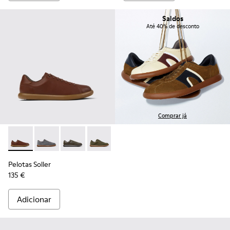
Saldos
Até 40% de desconto
Comprar já
Pelotas Soller - K101003-004 - Sapatilhas de pele castanha
Pelotas Soller - K101003-015
Pelotas Soller - K101003-014 - Sapatilhas de 
Pelotas Soller - K101003-009
Pelotas Soller - K101003-007
Pelotas Soller - K101003
Pelotas Soller
135 €
Adicionar