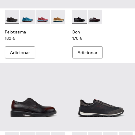
Pelotissima - K101109-006 - Sapatilhas pretas em materiais
Pelotissima - K101109-011 - Ténis azuis em materiais
Pelotissima - K101109-010
Pelotissima - K101109-007 - Sapatilha
Don - K101140-001 - Sapatos
Don - K101140-003
Pelotissima
Don
180 €
170 €
Adicionar
Adicionar