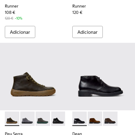
Runner
Runner
108 €
120 €
120 €
-10%
Adicionar
Adicionar
Peu Serra - K300541-004 - Botins verdes de pele regenerat
Peu Serra - K300541-005
Peu Serra - K300541-003
Peu Serra - K300541-001
Dean - K300493-001 - Botins
Dean - K300493-007
Dean - K3004
Peu Serra
Dean