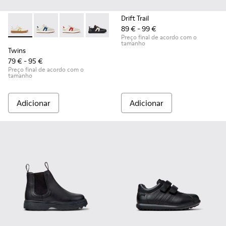
Drift Trail
89 € - 99 €
Twins - K800653-014 - Sapatilhas de pele multicoloridas para
Twins - K800653-010
Twins - K800653-008
Twins - K800653-006
Twins - K800653-003
Twins - K800653-002
Preço final de acordo com o
tamanho
Twins
79 € - 95 €
Preço final de acordo com o
tamanho
Adicionar
Adicionar