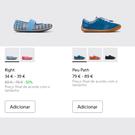
Right - K800696-002 - Bailarinas azuis em têxtil e pele para 
Right - K800696-001
Peu Path - K800707-002 - Sap
Peu Path - K800707-
Peu Path - K8
Right
Peu Path
34 € - 39 €
79 € - 89 €
Preço final de acordo com o
69 € - 79 €
-50%
tamanho
Preço final de acordo com o
tamanho
Adicionar
Adicionar