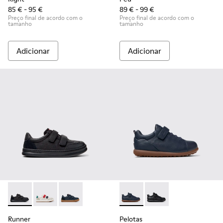
85 € - 95 €
89 € - 99 €
Preço final de acordo com o
Preço final de acordo com o
tamanho
tamanho
Adicionar
Adicionar
Runner - K800652-001 - Sapatilhas pretas em pele e nubuck 
Runner - K800652-007
Runner - K800652-003
Pelotas - K800316-004 - Sapat
Pelotas - K800316-0
Runner
Pelotas