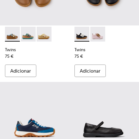
Twins - K800666-008 - Sapatilhas de pele multicoloridas par
Twins - K800666-006
Twins - K800666-005
Twins - K800714-002 - Sapatil
Twins - K800714-001
Twins
Twins
75 €
75 €
Adicionar
Adicionar