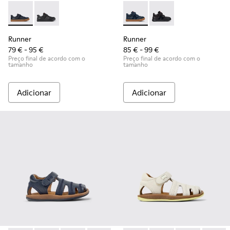
Runner - K800319-006 - Sapatilhas azuis de pele e têxtil para
Runner - K800319-001
Runner - K900384-001 - Sapat
Runner - K900384-00
Runner
Runner
79 € - 95 €
85 € - 99 €
Preço final de acordo com o
Preço final de acordo com o
tamanho
tamanho
Adicionar
Adicionar