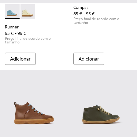
Compas
85 € - 95 €
Runner - K900421-001 - Ténis de pele azuis para crianças.
Runner - K900421-002
Preço final de acordo com o
tamanho
Runner
95 € - 99 €
Preço final de acordo com o
tamanho
Adicionar
Adicionar