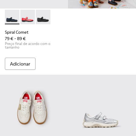
Spiral Comet - 80356-031 - Sapatos de pele azuis para crianç
Spiral Comet - 80356-030
Spiral Comet - 80356-003
Spiral Comet
79 € - 89 €
Preço final de acordo com o
tamanho
Adicionar