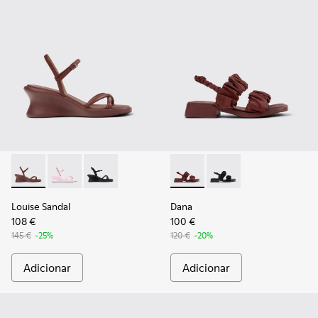
Louise Sandal - K201916-002 - Sapatos tipo sandália em pele
Louise Sandal - K201916-003
Louise Sandal - K201916-001
Dana - K201894-003 - Sandáli
Dana - K201894-001
Louise Sandal
Dana
108 €
100 €
145 €
-25%
120 €
-20%
Adicionar
Adicionar