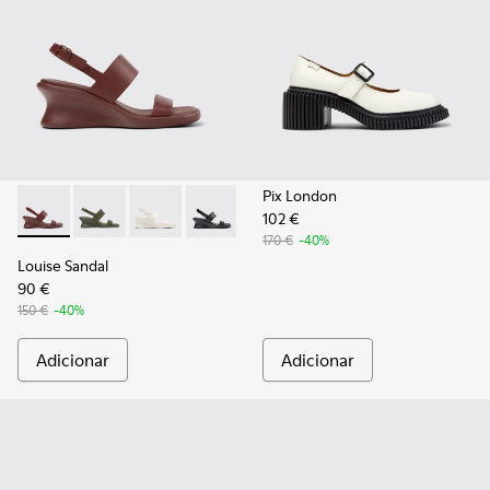
Pix London
102 €
Louise Sandal - K201915-003 - Sandálias de pele bordeaux pa
Louise Sandal - K201915-004
Louise Sandal - K201915-002 - Sandálias de pe
Louise Sandal - K201915-001
170 €
-40%
Louise Sandal
90 €
150 €
-40%
Adicionar
Adicionar