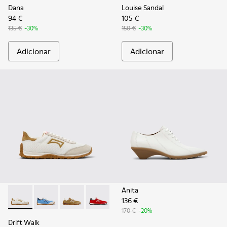
Dana
Louise Sandal
94 €
105 €
135 €
-30%
150 €
-30%
Adicionar
Adicionar
Anita
136 €
Drift Walk - K201886-001 - Ténis multicolor de têxtil e pele
Drift Walk - K201886-008
Drift Walk - K201886-006
Drift Walk - K201886-004
Drift Walk - K201886-003
170 €
-20%
Drift Walk