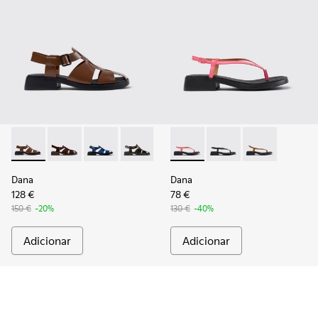
Dana - K201489-010 - Sandálias de pele castanhas para mulh
Dana - K201489-012
Dana - K201489-011
Dana - K201489-001
Dana - K201893-003 - Sandáli
Dana - K201893-002
Dana - K20189
Dana
Dana
128 €
78 €
150 €
-20%
130 €
-40%
Adicionar
Adicionar