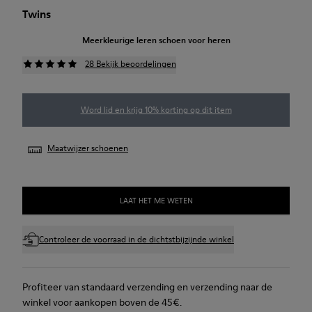
Twins
Meerkleurige leren schoen voor heren
28 Bekijk beoordelingen
Word lid en krijg 10% korting op dit item
Maatwijzer schoenen
LAAT HET ME WETEN
Controleer de voorraad in de dichtstbijzijnde winkel
Profiteer van standaard verzending en verzending naar de
winkel voor aankopen boven de 45€.