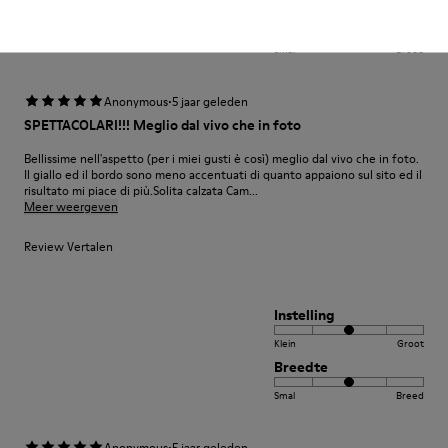
Breedte
Smal
Breed
·
Anonymous
5 jaar geleden
SPETTACOLARI!!! Meglio dal vivo che in foto
Bellissime nell'aspetto (per i miei gusti è così) meglio dal vivo che in foto.
Il giallo ed il bordo sono meno accentuati di quanto appaiono sul sito ed il
risultato mi piace di più.Solita calzata Cam...
Meer weergeven
Review Vertalen
Instelling
Klein
Groot
Breedte
Smal
Breed
·
Anonymous
5 jaar geleden