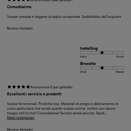
Comodissime
Scarpe comode e leggere la taglia corrisponde. Soddisfatto dell’acquisto
Review Vertalen
Instelling
Klein
Groot
Breedte
Smal
Breed
·
Anonymous
5 jaar geleden
Eccellenti: servizio e prodotti
Scarpe fenomenali. Prodotto top. Materiali di pregio e abbinamento di
colori particolare che rende queste scarpe uniche. Inoltre non danno
troppo nell'occhio! Comodissime! Servizio senza pecche. Spedi...
Meer weergeven
Review Vertalen