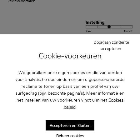
Review Vertalen
Instelling
Klein
Groot
Breedte
Doorgaan zonder te
Smal
Breed
accepteren
Cookie-voorkeuren
·
Anonymous
5 jaar geleden
GARANTIA DE ÉXITO. ESPECTACULAR COMPRAS SALUD. 10
We gebruiken onze eigen cookies en die van derden
voor analytische doeleinden en om u gepersonaliseerde
Producto magnífico espectacular súper cómodo utilizo las pelotas desde
reclame te tonen op basis van een profiel van uw
2010 y son una maravilla. Tengo como 7 modelos diferentes de pelotas y
estoy encantado. El diseño calidad y resultado inigualable...
surfgedrag (bijv. bezochte pagina's). Meer informatie en
Meer weergeven
het instellen van uw voorkeuren vindt u in het
Cookies
beleid
.
Review Vertalen
Accepteren en Sluiten
Instelling
Beheer cookies
Klein
Groot