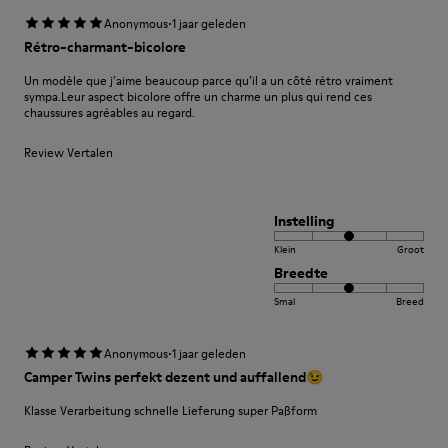
·
Anonymous
1 jaar geleden
Rétro-charmant-bicolore
Un modèle que j’aime beaucoup parce qu’il a un côté rétro vraiment
sympa.Leur aspect bicolore offre un charme un plus qui rend ces
chaussures agréables au regard.
Review Vertalen
Instelling
Klein
Groot
Breedte
Smal
Breed
·
Anonymous
1 jaar geleden
Camper Twins perfekt dezent und auffallend😉
Klasse Verarbeitung schnelle Lieferung super Paßform