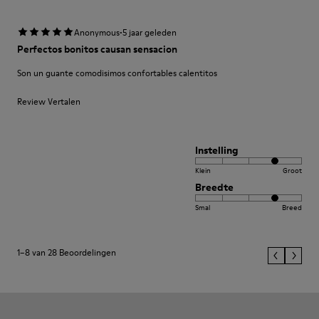
·
Anonymous
5 jaar geleden
Perfectos bonitos causan sensacion
Son un guante comodisimos confortables calentitos
Review Vertalen
Instelling
Klein
Groot
Breedte
Smal
Breed
1–8 van 28 Beoordelingen