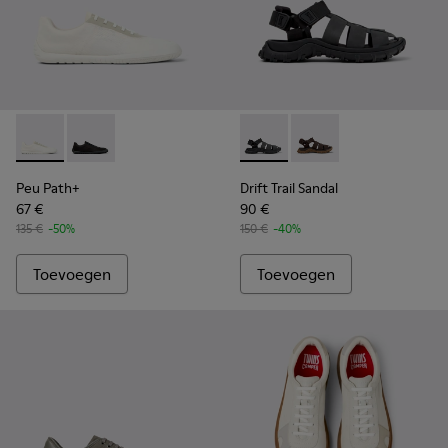
Peu Path+ - K101100-001 - Witte en beige sneakers van gere
Peu Path+ - K101100-002
Drift Trail Sandal - K101090-
Drift Trail Sandal - K
Peu Path+
Drift Trail Sandal
67 €
90 €
135 €
-50%
150 €
-40%
Toevoegen
Toevoegen