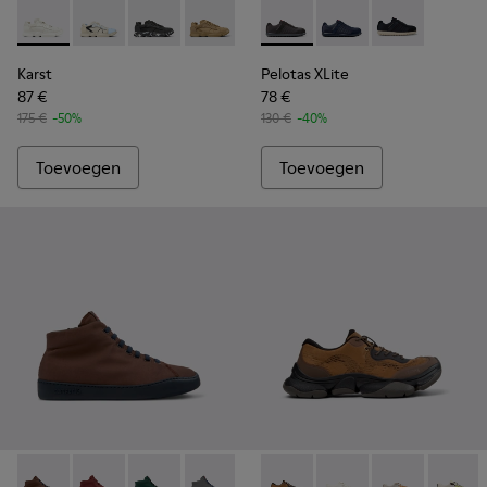
Karst - K100845-001 - Witte sneakers van ongeverfd leer vo
Karst - K100845-026
Karst - K100845-020
Karst - K100845-016
Karst - K100845-005
Pelotas XLite - 18302-138 - G
Karst - K100845-002
Pelotas XLite - 18302
Pelotas XLite 
Karst
Pelotas XLite
87 €
78 €
175 €
-50%
130 €
-40%
Toevoegen
Toevoegen