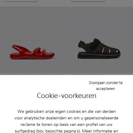
Doorgaan zonder te
Kobarah Flat - K100957-015 - Rode sandaal.
Kobarah Flat - K100957-021
Kobarah Flat - K100957-018
Kobarah Flat - K100957-014
Kobarah Flat - K100957-013
Oruga - K100285-006 - Bruine
Kobarah Flat - K100957-
Oruga - K100285-007
Kobarah Flat - K
Kobarah F
Kob
accepteren
Cookie-voorkeuren
Kobarah Flat
Oruga
59 €
81 €
99 €
-40%
135 €
-40%
We gebruiken onze eigen cookies en die van derden
voor analytische doeleinden en om u gepersonaliseerde
Toevoegen
Toevoegen
reclame te tonen op basis van een profiel van uw
surfgedrag (bijv. bezochte pagina's). Meer informatie en