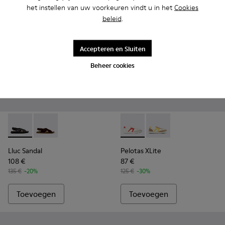
het instellen van uw voorkeuren vindt u in het
Cookies
beleid
.
Accepteren en Sluiten
Beheer cookies
Lluc Sandal - K101093-004 - Zwarte leren sandalen voor here
Lluc Sandal - K101093-001 - Bruine suède sandalen vo
Pelotas XLite - K100545-038 -
Pelotas XLite - K100
Lluc Sandal
Pelotas XLite
108 €
87 €
135 €
-20%
125 €
-30%
Toevoegen
Toevoegen