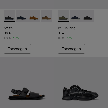
Smith - K100478-016 - Zwarte herenschoenen van leer en tex
Smith - K100478-018
Smith - K100478-017
Smith - K100478-004
Peu Touring - K100881-016 - 
Peu Touring - K10088
Peu Touring -
Smith
Peu Touring
90 €
92 €
150 €
-40%
115 €
-20%
Toevoegen
Toevoegen