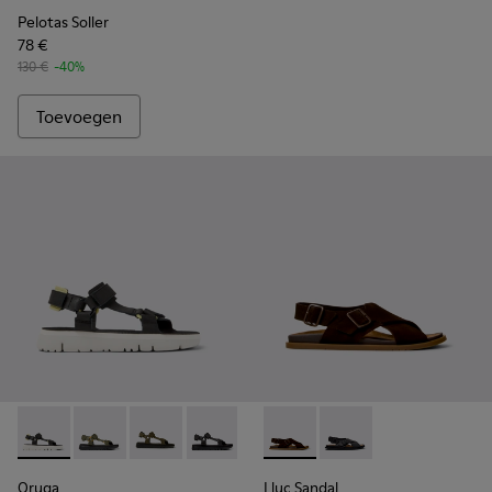
Pelotas Soller
78 €
130 €
-40%
Toevoegen
Oruga - K100416-023 - Multicolor
Oruga - K100416-022
Oruga - K100416-016
Oruga - K100416-011
Oruga - K100416-005
Lluc Sandal - K101093-001 - 
Lluc Sandal - K101093
Oruga
Lluc Sandal