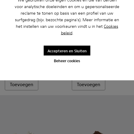
voor analytische doeleinden en om u gepersonaliseerde
reclame te tonen op basis van een profiel van uw
surfgedrag (bijv. bezochte pagina's). Meer informatie en
het instellen van uw voorkeuren vindt u in het
Cookies
beleid
.
Accepteren en Sluiten
Peu Terreno - K300530-006 - Zwarte nubuck enkellaarzen v
Peu Terreno - K300530-009
Peu Terreno - K300530-005
Peu Terreno - K300530-004
Peu Terreno - K300530-003
Twins - K101107-004 - Multic
Peu Terreno - K300530-
Twins - K101107-006 -
Twins - K10110
Beheer cookies
Peu Terreno
Twins
170 €
150 €
Toevoegen
Toevoegen