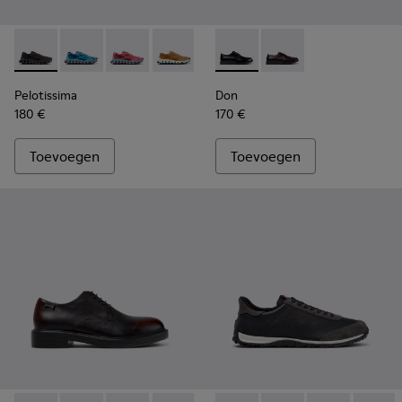
Pelotissima - K101109-006 - Zwarte sneakers van gerecycled
Pelotissima - K101109-011 - Blauwe sneakers van ger
Pelotissima - K101109-010 - Bordeauxrode sne
Pelotissima - K101109-007 - Bruine sn
Don - K101140-001 - Zwarte 
Don - K101140-003
Pelotissima
Don
180 €
170 €
Toevoegen
Toevoegen