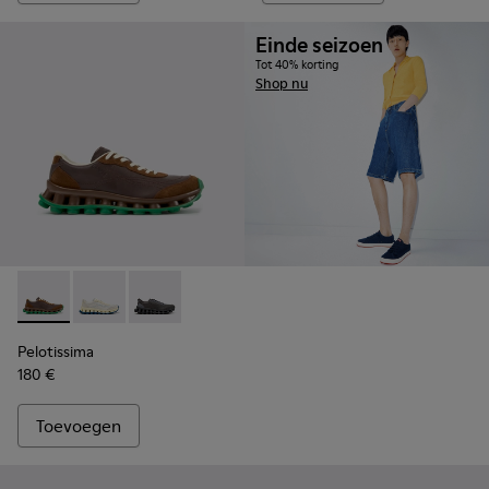
Einde seizoen
Tot 40% korting
Shop nu
Pelotissima - K101150-004 - Bruine sneakers van leer en nub
Pelotissima - K101150-003
Pelotissima - K101150-001
Pelotissima
180 €
Toevoegen