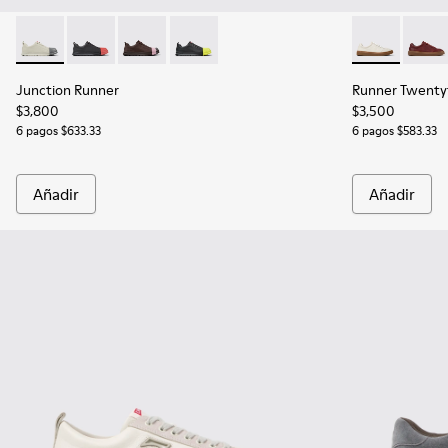
Junction Runner - K100978-004 - Zapatillas de piel grises p
Junction Runner - K100978-009
Junction Runner - K100978-007
Junction Runner - K100978-002 - Zapati
Runner Twenty
Runner
Junction Runner
Runner Twenty
$3,800
$3,500
6 pagos $633.33
6 pagos $583.33
Añadir
Añadir