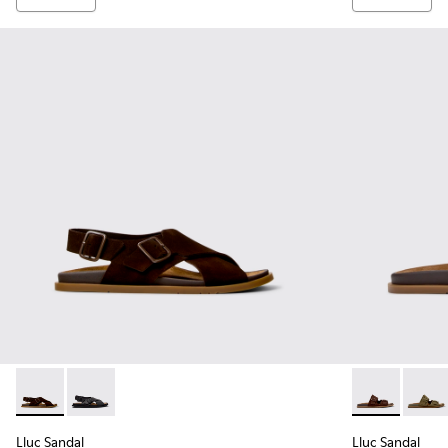
Lluc Sandal - K101093-001 - Sandalias de ante marrones par
Lluc Sandal - K101093-004 - Sandalias de piel negras
Lluc Sandal -
Lluc S
Lluc Sandal
Lluc Sandal