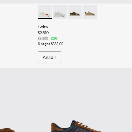
mbre.
patillas de piel blancas para hombre.
025 - Zapatillas negras de piel y nobuk para hombre.
100928-023
rail - K100928-021
Twins - K100743-044 - Zapatillas multicolor 
Twins - K100743-043
Twins - K100743-011
Twins - K100743-010
Twins
$2,310
$3,300
-30%
6 pagos $385.00
Añadir