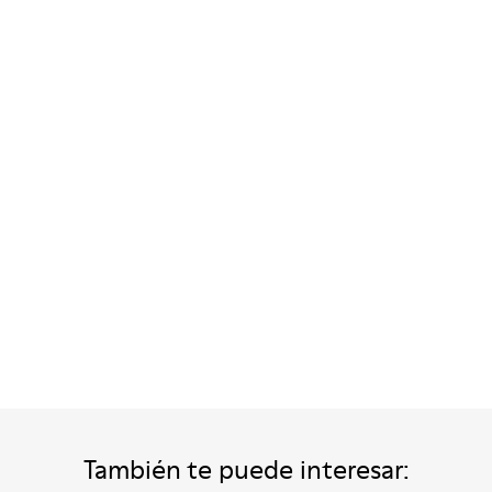
mbre.
n para hombre.
 verdes para hombre.
 de ante marrón para hombre.
dalias de piel marrones para hombre.
También te puede interesar: