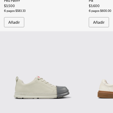
Peu Path+
Pix
$3,500
$3,600
6 pagos $583.33
6 pagos $600.00
Añadir
Añadir