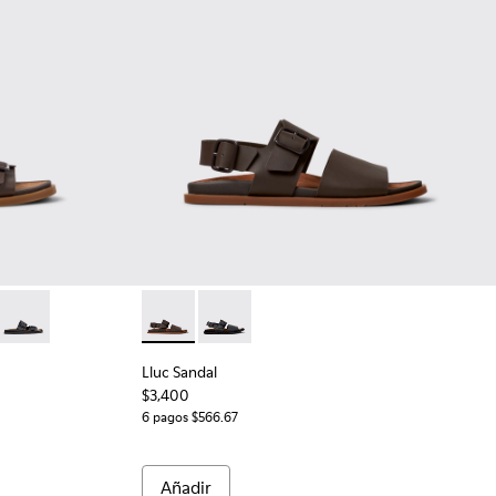
mbre.
s para hombre.
egras para hombre.
Sandalias de piel marrones para hombre.
-005 - Sandalias de ante marrón para hombre.
K101091-004 - Sandalias de ante verdes para hombre.
ndal - K101091-003 - Sandalias de ante marrón para hombre.
Lluc Sandal - K101091-001 - Sandalias de piel negras para hombr
Lluc Sandal - K101092-002 - Sandalias de pi
Lluc Sandal - K101092-001 - Sandalias
Lluc Sandal
$3,400
6 pagos $566.67
Añadir