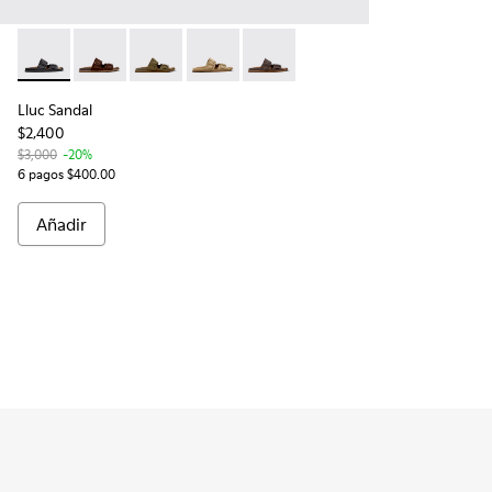
Lluc Sandal - K101091-001 - Sandalias de piel negras para ho
Lluc Sandal - K101091-005 - Sandalias de ante marró
Lluc Sandal - K101091-004 - Sandalias de ante
Lluc Sandal - K101091-003 - Sandalias
Lluc Sandal - K101091-002 - San
Lluc Sandal
$2,400
$3,000
-20%
6 pagos $400.00
Añadir