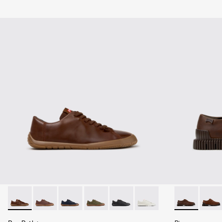
Peu Path+ - K101114-011 - Zapatos de piel marrones para ho
Peu Path+ - K101114-007
Peu Path+ - K101114-005
Peu Path+ - K101114-004
Peu Path+ - K101114-002
Peu Path+ - K101114-001
Pix - K101076
Pix -