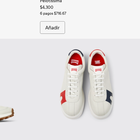
Pelotissima
$4,300
6 pagos $716.67
Añadir