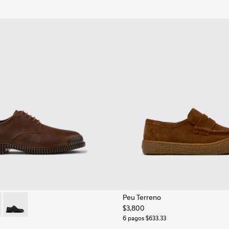
Peu Terreno
$3,800
mbre.
-010 - Zapatos de piel marrones para hombre.
 K101076-005
Pix - K101076-001
6 pagos $633.33