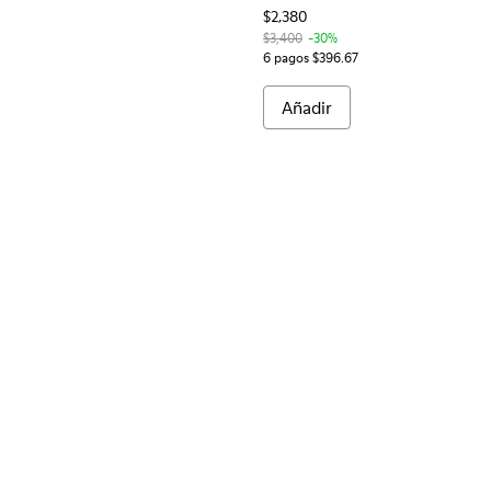
$2,380
$3,400
-30%
6 pagos $396.67
Añadir