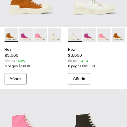
Roz - A700002-003 - Brown
Roz - A700002-006 - Purple
Roz - A700002-004 - Pink
Roz - A700002-002 - White
Roz - A700002-001 - Grey
Roz - A700002-002 - White
Roz - A700002-006 - 
Roz - A700002
Roz - 
Roz
Roz
$3,660
$3,660
$6,100
-40%
$6,100
-40%
6 pagos $610.00
6 pagos $610.00
Añadir
Añadir