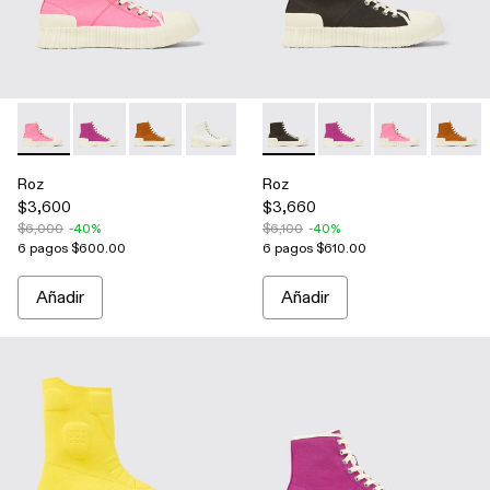
Roz - A700002-004 - Pink
Roz - A700002-006 - Purple
Roz - A700002-003 - Brown
Roz - A700002-002 - White
Roz - A700002-001 - Grey
Roz - A700002-001 - Grey
Roz - A700002-006 - 
Roz - A700002
Roz - 
Roz
Roz
$3,600
$3,660
$6,000
-40%
$6,100
-40%
6 pagos $600.00
6 pagos $610.00
Añadir
Añadir