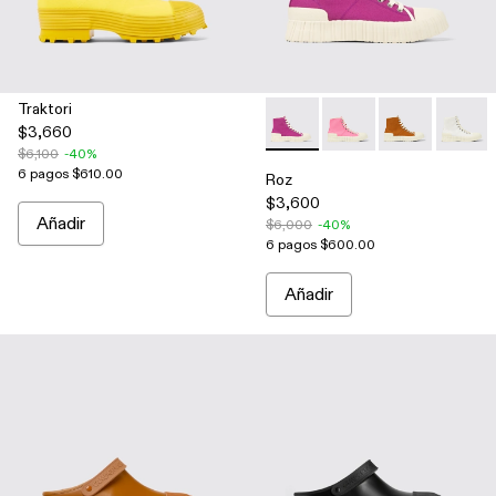
Traktori
$3,660
Roz - A700002-006 - Purple
Roz - A700002-004 -
Roz - A70000
Roz - 
$6,100
-40%
6 pagos $610.00
Roz
$3,600
Añadir
$6,000
-40%
6 pagos $600.00
Añadir